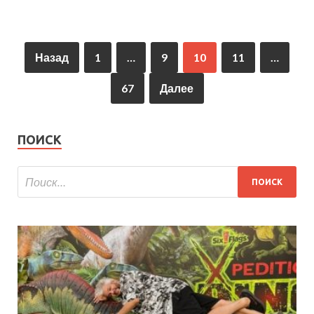
Назад
1
…
9
10
11
…
67
Далее
ПОИСК