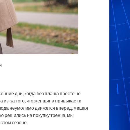
и
енние дни, когда без плаща просто не
 из-за того, что женщина привыкает к
а мода неумолимо движется вперед, мешая
ко решились на покупку тренча, мы
 этом сезоне.