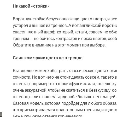
Никакой «стойки»
Воротник-стойка безусловно защищает от ветра, и вс
устарел и вышел из трендов. А вот английский воротни
спасет плотный шарф, который, кстати, совсем не обя
тренчем — не бойтесь контрастов и ярких цветов, осо
Обратите внимание на этот момент при выборе.
Слишком яркие цвета не в тренде
Вы вполне можете обыграть классические цвета ярки
сочности. Но вот чего не стоит делать совсем, так э
оттенка, например, в оттенке «фуксия» или, что еще 
очень аккуратной, чтобы не скатиться в безвкусицу,
оттенок, если в вашем гардеробе больше нет плащей.
базовая модель, которая подойдет для любого образа 
что присматриваемся к однотонным тренчам, из цвет
беж и глубокие оттенки коричневого.