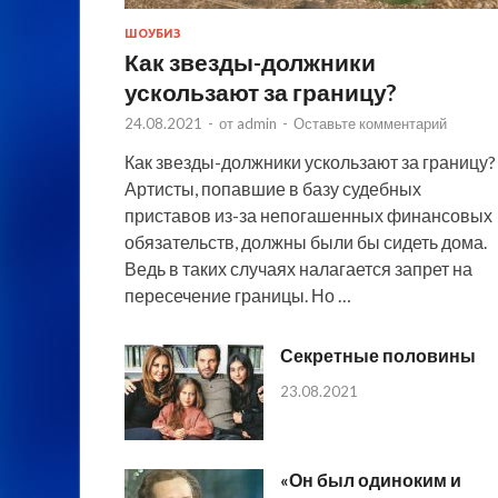
ШОУБИЗ
Как звезды-должники
ускользают за границу?
24.08.2021
-
от
admin
-
Оставьте комментарий
Как звезды-должники ускользают за границу?
Артисты, попавшие в базу судебных
приставов из-за непогашенных финансовых
обязательств, должны были бы сидеть дома.
Ведь в таких случаях налагается запрет на
пересечение границы. Но …
Секретные половины
23.08.2021
«Он был одиноким и