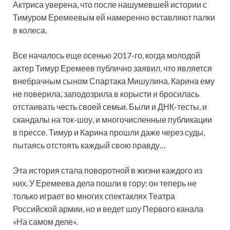
Актриса уверена, что после нашумевшей истории с
Тимуром Еремеевым ей намеренно вставляют палки
в колеса.
Все началось еще осенью 2017-го,
когда молодой
актер Тимур Еремеев публично заявил, что является
внебрачным сыном Спартака Мишулина. Карина ему
не поверила, заподозрила в корысти и бросилась
отстаивать честь своей семьи. Были и ДНК-тесты, и
скандалы на ток-шоу, и многочисленные публикации
в прессе. Тимур и Карина прошли даже через суды,
пытаясь отстоять каждый свою правду…
Эта история стала поворотной в жизни каждого из
них. У Еремеева дела пошли в гору: он теперь не
только играет во многих спектаклях Театра
Российской армии, но и ведет шоу Первого канала
«На самом деле».