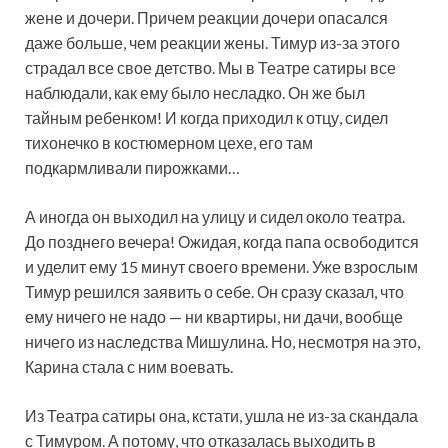
жене и дочери. Причем реакции дочери опасался
даже больше, чем реакции жены. Тимур из-за этого
страдал все свое детство. Мы в Театре сатиры все
наблюдали, как ему было несладко. Он же был
тайным ребенком! И когда приходил к отцу, сидел
тихонечко в костюмерном цехе, его там
подкармливали пирожками…
А иногда он выходил на улицу и сидел около театра.
До позднего вечера! Ожидая, когда папа освободится
и уделит ему 15 минут своего времени. Уже взрослым
Тимур решился заявить о себе. Он сразу сказал, что
ему ничего не надо — ни квартиры, ни дачи, вообще
ничего из наследства Мишулина. Но, несмотря на это,
Карина стала с ним воевать.
Из Театра сатиры она, кстати, ушла не из-за скандала
с Тимуром. А потому, что отказалась выходить в