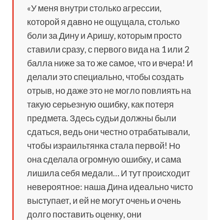
«У меня внутри столько агрессии,
которой я давно не ощущала, столько
боли за Дину и Аришу, которым просто
ставили сразу, с первого вида на 1 или 2
балла ниже за то же самое, что и вчера! И
делали это специально, чтобы создать
отрыв, но даже это не могло повлиять на
такую серьезную ошибку, как потеря
предмета. Здесь судьи должны были
сдаться, ведь они честно отрабатывали,
чтобы израильтянка стала первой! Но
она сделала огромную ошибку, и сама
лишила себя медали… И тут происходит
невероятное: наша Дина идеально чисто
выступает, и ей не могут очень и очень
долго поставить оценку, они