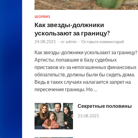
ШОУБИЗ
Как звезды-должники
ускользают за границу?
24.08.2021
-
от
admin
-
Оставьте комментарий
Как звезды-должники ускользают за границу?
Артисты, попавшие в базу судебных
приставов из-за непогашенных финансовых
обязательств, должны были бы сидеть дома.
Ведь в таких случаях налагается запрет на
пересечение границы. Но …
Секретные половины
23.08.2021