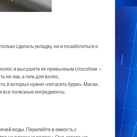
 только
сделать укладку, но и позаботиться о
 волос и высушите их привычным способом —
 не лак, а гель для волос,
а, в которых нужно «погасить бурю». Маски,
им все полезные ингредиенты.
ячей воды. Перелейте в емкость с
во на влажные волосы. Оно, кстати, не