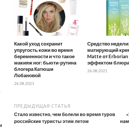
Какой уход сохранит
Средство недели
упругость кожи во время
матирующий кре
беременности и что такое
Matte от Erborian
макияж ног: бьюти-рутина
эффектом блюр
блогера Катюши
26.08.2021
Лобановой
26.08.2021
у
ПРЕДЫДУЩАЯ СТАТЬЯ
Стало известно, чем болели во время туров
«
российские туристы этим летом
нам
и