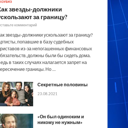
ОУБИЗ
Как звезды-должники
ускользают за границу?
ставьте комментарий
ак звезды-должники ускользают за границу?
ртисты, попавшие в базу судебных
риставов из-за непогашенных финансовых
бязательств, должны были бы сидеть дома.
едь в таких случаях налагается запрет на
ересечение границы. Но …
Секретные половины
23.08.2021
«Он был одиноким и
никому не нужным»