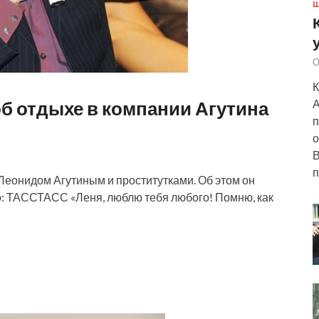
Ш
О
К
б отдыхе в компании Агутина
А
п
о
В
п
Леонидом Агутиным и проститутками. Об этом он
о: ТАССТАСС «Леня, люблю тебя любого! Помню, как