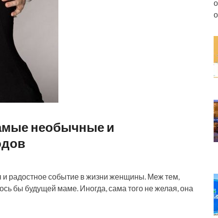
о
о
самые необычные и
одов
и радостное событие в жизни женщины. Меж тем,
лось бы будущей маме. Иногда, сама того не желая, она