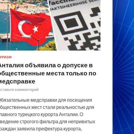
УРИЗМ
Анталия объявила о допуске в
общественные места только по
медсправке
ставьте комментарий
бязательные медсправки для посещения
бщественных мест стали реальностью для
лавного турецкого курорта Анталии. О
ведение строгого фильтра для непривитых
раждан заявила префектура курорта,