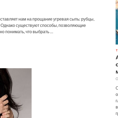
ставляет нам на прощание угревая сыпь: рубцы,
. Однако существуют способы, позволяющие
но понимать, что выбрать …
Т
О
О
о
г
в
г