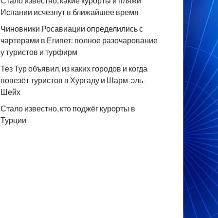
Стало известно, какие курорты и пляжи
Испании исчезнут в ближайшее время
Чиновники Росавиации определились с
чартерами в Египет: полное разочарование
у туристов и турфирм
Тез Тур объявил, из каких городов и когда
повезёт туристов в Хургаду и Шарм-эль-
Шейх
Стало известно, кто поджёг курорты в
Турции