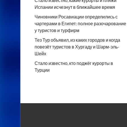
Стало известно, какие курорты и пляжи
Испании исчезнут в ближайшее время
Чиновники Росавиации определились с
чартерами в Египет: полное разочарование
у туристов и турфирм
Тез Тур объявил, из каких городов и когда
повезёт туристов в Хургаду и Шарм-эль-
Шейх
Стало известно, кто поджёг курорты в
Турции