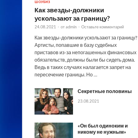
ШОУБИЗ
Как звезды-должники
ускользают за границу?
24.08.2021
-
от
admin
-
Оставьте комментарий
Как звезды-должники ускользают за границу?
Артисты, попавшие в базу судебных
приставов из-за непогашенных финансовых
обязательств, должны были бы сидеть дома.
Ведь в таких случаях налагается запрет на
пересечение границы. Но …
Секретные половины
23.08.2021
«Он был одиноким и
никому не нужным»