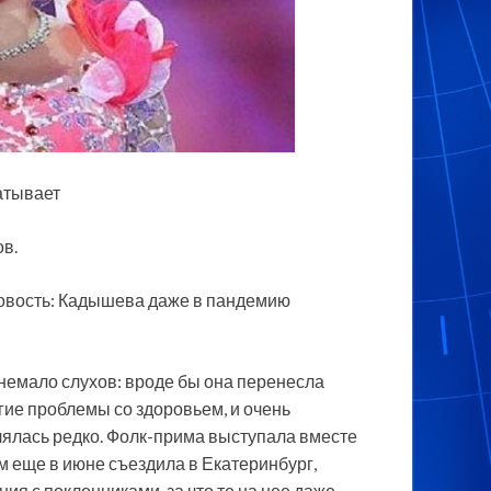
атывает
ов.
 новость: Кадышева даже в пандемию
емало слухов: вроде бы она перенесла
угие проблемы со здоровьем, и очень
лялась редко. Фолк-прима выступала вместе
м еще в июне съездила в Екатеринбург,
ия с поклонниками, за что те на нее даже