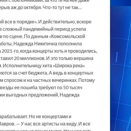
ерыв аж до октября. Что-то тут не так…
й все в порядке». И действительно, вскоре
в сложный пандемийный период успела
ги по сцене. По данным «Комсомольской
 работы, Надежда Никитична пополнила
2021-го, когда концерты хоть и проводились,
тавил 20 миллионов. И это только вершина
м. Исполнительницу хита «Широка река»
ются за счет бюджета. А ведь в концертных
м спросом и на частных вечеринках. Потому
звезды ее пошиба требуют по 50 тысяч
нии выгодных предложений, Надежда
рабатывает. Но не концертами и
вров. — У нас все артисты на виду. И все
ников у нее не так уж много. Но у нее есть