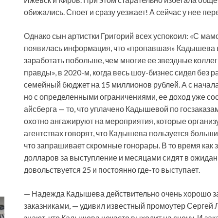
обижались. Споет и сразу уезжает! А сейчас у нее пер
Однако сын артистки Григорий всех успокоил: «С мамо
появилась информация, что «пропавшая» Кадышева 
заработать побольше, чем многие ее звездные колле
правды», в 2020-м, когда весь шоу-бизнес сидел без
семейный бюджет на 15 миллионов рублей. А с начала 
но с определенными ограничениями, ее доход уже сос
айсберга — то, что уплачено Кадышевой по госзаказа
охотно ангажируют на мероприятия, которые организу
агентствах говорят, что Кадышева пользуется больши
что запрашивает скромные гонорары. В то время как 
долларов за выступление и месяцами сидят в ожида
довольствуется 25 и постоянно где-то выступает.
— Надежда Кадышева действительно очень хорошо за
заказниками, — удивил известный промоутер Сергей Ла
знают, что Кадышева нечасто выходит на сцену. И заказ