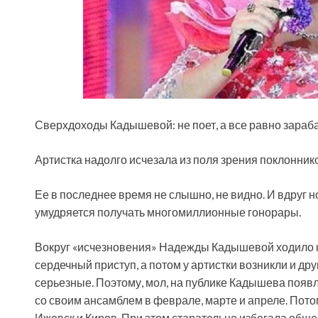
Сверхдоходы Кадышевой: не поет, а все равно зараб
Артистка надолго исчезала из поля зрения поклонник
Ее в последнее время не слышно, не видно. И вдруг
умудряется получать многомиллионные гонорары.
Вокруг
«исчезновения» Надежды Кадышевой ходило н
сердечный приступ, а потом у артистки возникли и др
серьезные. Поэтому, мол, на публике Кадышева появ
со своим ансамблем в феврале, марте и апреле. Пото
Ижевск и Киров. При этом старательно избегала общен