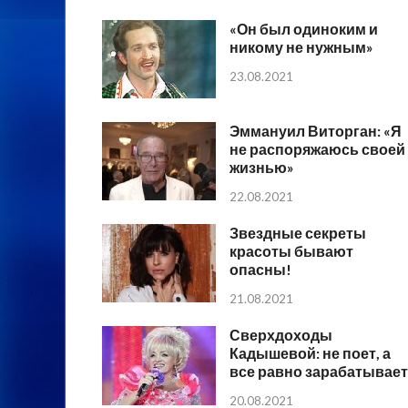
«Он был одиноким и
никому не нужным»
23.08.2021
Эммануил Виторган: «Я
не распоряжаюсь своей
жизнью»
22.08.2021
Звездные секреты
красоты бывают
опасны!
21.08.2021
Сверхдоходы
Кадышевой: не поет, а
все равно зарабатывает
20.08.2021