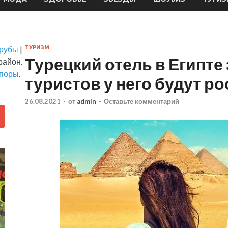
трубы
|
ТУРИЗМ
Турецкий отель в Египте 
район.
опоры
.
туристов у него будут р
26.08.2021
-
от
admin
-
Оставьте комментарий