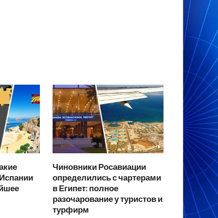
какие
Чиновники Росавиации
 Испании
определились с чартерами
айшее
в Египет: полное
разочарование у туристов и
турфирм