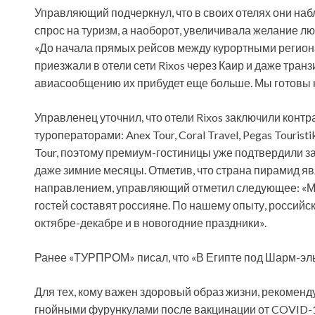
Управляющий подчеркнул, что в своих отелях они наб
спрос на туризм, а наоборот, увеличивала желание л
«До начала прямых рейсов между курортными региона
приезжали в отели сети Rixos через Каир и даже тра
авиасообщению их прибудет еще больше. Мы готовы к
Управленец уточнил, что отели Rixos заключили кон
туроператорами: Anex Tour, Coral Travel, Pegas Touristi
Tour, поэтому премиум-гостиницы уже подтвердили за
даже зимние месяцы. Отметив, что страна пирамид я
направлением, управляющий отметил следующее: «М
гостей составят россияне. По нашему опыту, российс
октябре-декабре и в новогодние праздники».
Ранее «ТУРПРОМ» писал, что «В Египте под Шарм-эл
Для тех, кому важен здоровый образ жизни, рекоменд
гнойными фурункулами после вакцинации от COVID-1