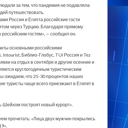
людали за тем, что пандемия не подавляла
юдей путешествовать.
ми России и Египта российские гости
нзитом через Турцию. Благодаря прямому
 российским гостям», — сообщил он.
тракты основными российскими
k, Intourist, Библио-Глобус, TUI Россия и Tez
явки на отдых в сентябре и другие осенние и
вляется круглогодичным туристическим
ы ожидаем, что 25-30 процентов наших
кие туристы чаще всего приезжают в Египет в
ь-Шейхом построят новый курорт».
уем прочитать: «Лица двух мужчин покрылись
9».