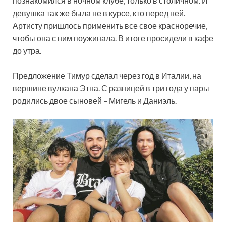
познакомился в ночном клубе, только в столичном. И
девушка так же была не в курсе, кто перед ней.
Артисту пришлось применить все свое красноречие,
чтобы она с ним поужинала. В итоге просидели в кафе
до утра.
Предложение Тимур сделал через год в Италии, на
вершине вулкана Этна. С разницей в три года у пары
родились двое сыновей – Мигель и Даниэль.