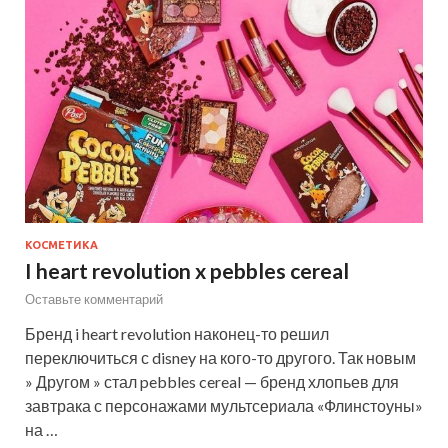
КОСМЕТИКА
I heart revolution x pebbles cereal
Оставьте комментарий
Бренд i heart revolution наконец-то решил
переключиться с disney на кого-то другого. Так новым
» Другом » стал pebbles cereal — бренд хлопьев для
завтрака с персонажами мультсериала «Флинстоуны»
на …