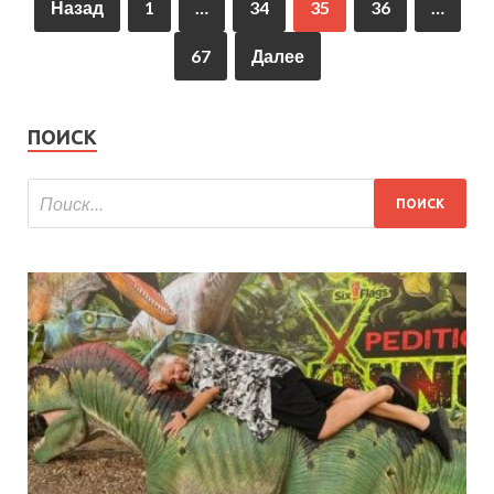
Назад
1
…
34
35
36
…
67
Далее
ПОИСК