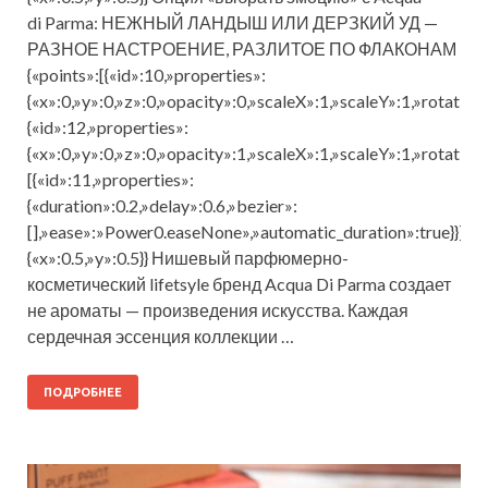
di Parma: НЕЖНЫЙ ЛАНДЫШ ИЛИ ДЕРЗКИЙ УД —
РАЗНОЕ НАСТРОЕНИЕ, РАЗЛИТОЕ ПО ФЛАКОНАМ
{«points»:[{«id»:10,»properties»:
{«x»:0,»y»:0,»z»:0,»opacity»:0,»scaleX»:1,»scaleY»:1,»rotation
{«id»:12,»properties»:
{«x»:0,»y»:0,»z»:0,»opacity»:1,»scaleX»:1,»scaleY»:1,»rotation
[{«id»:11,»properties»:
{«duration»:0.2,»delay»:0.6,»bezier»:
[],»ease»:»Power0.easeNone»,»automatic_duration»:true}}],»t
{«x»:0.5,»y»:0.5}} Нишевый парфюмерно-
косметический lifetsyle бренд Acqua Di Parma создает
не ароматы — произведения искусства. Каждая
сердечная эссенция коллекции …
ПОДРОБНЕЕ