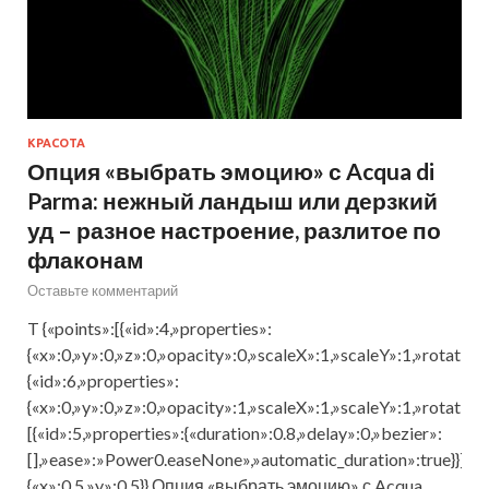
КРАСОТА
Опция «выбрать эмоцию» с Acqua di
Parma: нежный ландыш или дерзкий
уд – разное настроение, разлитое по
флаконам
Оставьте комментарий
T {«points»:[{«id»:4,»properties»:
{«x»:0,»y»:0,»z»:0,»opacity»:0,»scaleX»:1,»scaleY»:1,»rotation
{«id»:6,»properties»:
{«x»:0,»y»:0,»z»:0,»opacity»:1,»scaleX»:1,»scaleY»:1,»rotation
[{«id»:5,»properties»:{«duration»:0.8,»delay»:0,»bezier»:
[],»ease»:»Power0.easeNone»,»automatic_duration»:true}}],»t
{«x»:0.5,»y»:0.5}} Опция «выбрать эмоцию» с Acqua