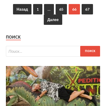
Назад
1
…
65
66
67
Далее
ПОИСК