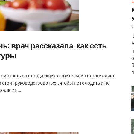
Ш
О
К
ь: врач рассказала, как есть
А
п
гуры
о
В
п
 смотреть на страдающих любительниц строгих диет.
стоит руководствоваться, чтобы не голодать и не
зале.21 …