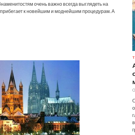
наменитостям очень важно всегда выглядеть на
то прибегает к новейшим и моднейшим процедурам. А
Т
О
О
о
г
в
г