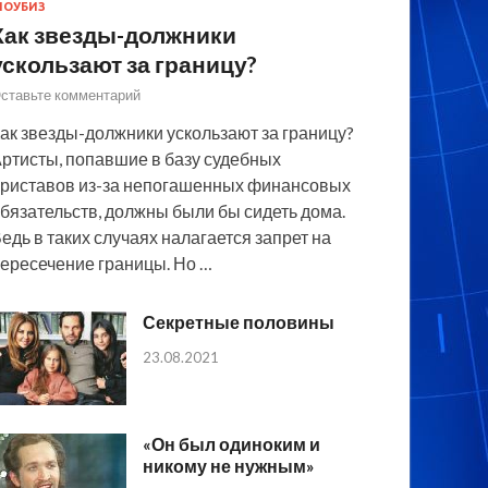
ОУБИЗ
Как звезды-должники
ускользают за границу?
ставьте комментарий
ак звезды-должники ускользают за границу?
ртисты, попавшие в базу судебных
риставов из-за непогашенных финансовых
бязательств, должны были бы сидеть дома.
едь в таких случаях налагается запрет на
ересечение границы. Но …
Секретные половины
23.08.2021
«Он был одиноким и
никому не нужным»