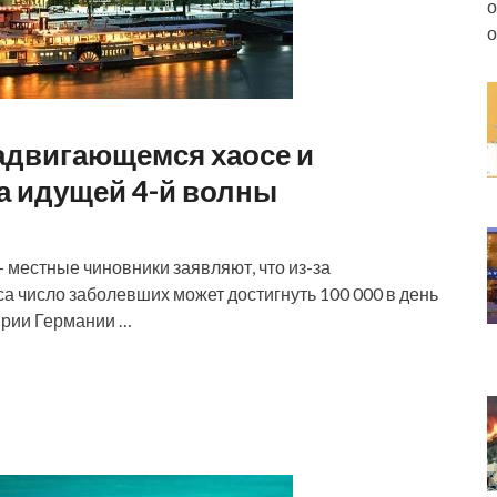
о
о
адвигающемся хаосе и
а идущей 4-й волны
 местные чиновники заявляют, что из-за
а число заболевших может достигнуть 100 000 в день
лярии Германии …