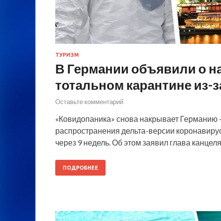
ТУРИЗМ
В Германии объявили о н
тотальном карантине из-з
Оставьте комментарий
«Ковидопаника» снова накрывает Германию –
распространения дельта-версии коронавирус
через 9 недель. Об этом заявил глава канце
ПОДРОБНЕЕ