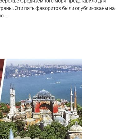
обережье Средиземного моря представило для
страны. Эти пять фаворитов были опубликованы на
по …