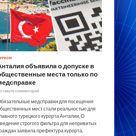
УРИЗМ
Анталия объявила о допуске в
общественные места только по
медсправке
ставьте комментарий
бязательные медсправки для посещения
бщественных мест стали реальностью для
лавного турецкого курорта Анталии. О
ведение строгого фильтра для непривитых
раждан заявила префектура курорта,