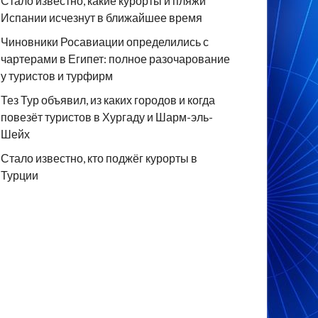
Стало известно, какие курорты и пляжи
Испании исчезнут в ближайшее время
Чиновники Росавиации определились с
чартерами в Египет: полное разочарование
у туристов и турфирм
Тез Тур объявил, из каких городов и когда
повезёт туристов в Хургаду и Шарм-эль-
Шейх
Стало известно, кто поджёг курорты в
Турции