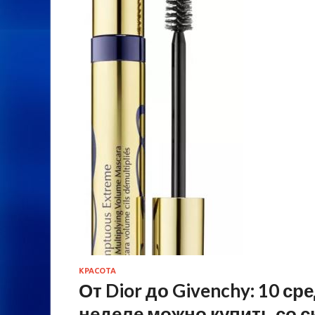
КРАСОТА
От Dior до Givenchy: 10 с
неделе можно купить со 