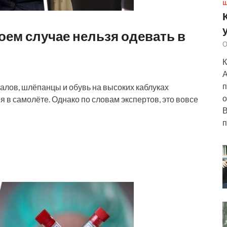
Ш
коем случае нельзя одевать в
О
К
А
п
иалов, шлёпанцы и обувь на высоких каблуках
о
в самолёте. Однако по словам экспертов, это вовсе
В
п