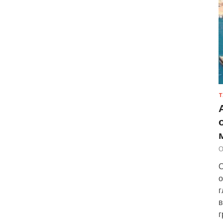
Т
О
О
о
г
в
г