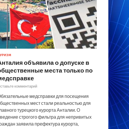
УРИЗМ
Анталия объявила о допуске в
общественные места только по
медсправке
ставьте комментарий
бязательные медсправки для посещения
бщественных мест стали реальностью для
лавного турецкого курорта Анталии. О
ведение строгого фильтра для непривитых
раждан заявила префектура курорта,