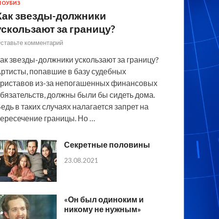
ОУБИЗ
Как звезды-должники
ускользают за границу?
ставьте комментарий
ак звезды-должники ускользают за границу?
ртисты, попавшие в базу судебных
риставов из-за непогашенных финансовых
бязательств, должны были бы сидеть дома.
едь в таких случаях налагается запрет на
ересечение границы. Но …
Секретные половины
23.08.2021
«Он был одиноким и
никому не нужным»