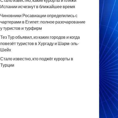
Стало известно, какие курорты и пляжи
Испании исчезнут в ближайшее время
Чиновники Росавиации определились с
чартерами в Египет: полное разочарование
у туристов и турфирм
Тез Тур объявил, из каких городов и когда
повезёт туристов в Хургаду и Шарм-эль-
Шейх
Стало известно, кто поджёг курорты в
Турции