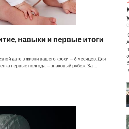
Ш
О
К
итие, навыки и первые итоги
А
п
о
езной дате в жизни вашего крохи — 6 месяцев. Для
В
ребенка первые полгода — знаковый рубеж. За …
п