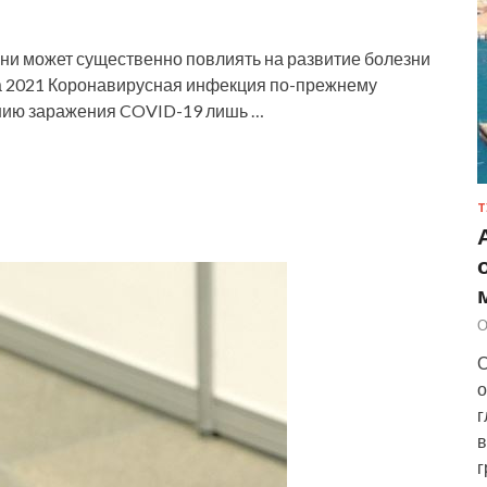
зни может существенно повлиять на развитие болезни
та 2021 Коронавирусная инфекция по-прежнему
нию заражения COVID-19 лишь …
Т
О
О
о
г
в
г