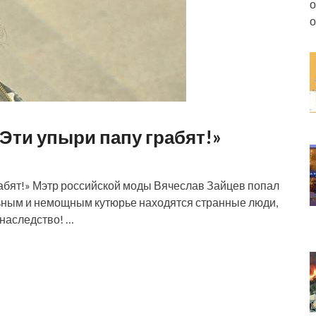
о
о
Эти упыри папу грабят!»
абят!» Мэтр российской моды Вячеслав Зайцев попал
льным и немощным кутюрье находятся странные люди,
наследство! …