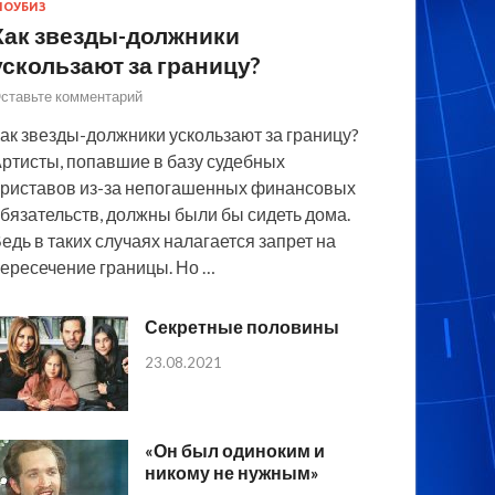
ОУБИЗ
Как звезды-должники
ускользают за границу?
ставьте комментарий
ак звезды-должники ускользают за границу?
ртисты, попавшие в базу судебных
риставов из-за непогашенных финансовых
бязательств, должны были бы сидеть дома.
едь в таких случаях налагается запрет на
ересечение границы. Но …
Секретные половины
23.08.2021
«Он был одиноким и
никому не нужным»