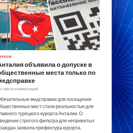
УРИЗМ
Анталия объявила о допуске в
общественные места только по
медсправке
ставьте комментарий
бязательные медсправки для посещения
бщественных мест стали реальностью для
лавного турецкого курорта Анталии. О
ведение строгого фильтра для непривитых
раждан заявила префектура курорта,