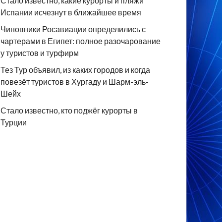
Стало известно, какие курорты и пляжи
Испании исчезнут в ближайшее время
Чиновники Росавиации определились с
чартерами в Египет: полное разочарование
у туристов и турфирм
Тез Тур объявил, из каких городов и когда
повезёт туристов в Хургаду и Шарм-эль-
Шейх
Стало известно, кто поджёг курорты в
Турции