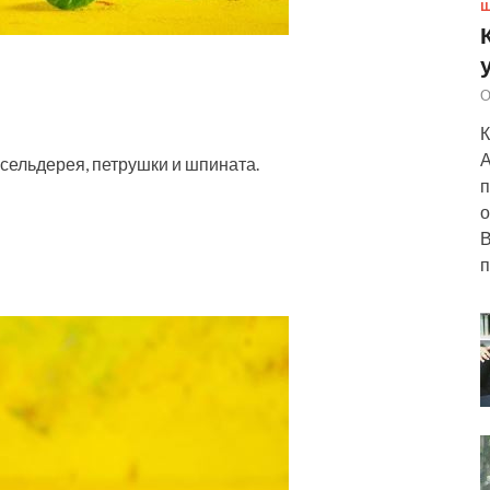
Ш
О
К
А
 сельдерея, петрушки и шпината.
п
о
В
п