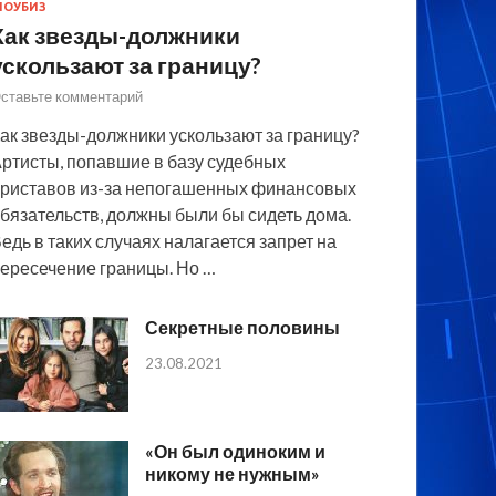
ОУБИЗ
Как звезды-должники
ускользают за границу?
ставьте комментарий
ак звезды-должники ускользают за границу?
ртисты, попавшие в базу судебных
риставов из-за непогашенных финансовых
бязательств, должны были бы сидеть дома.
едь в таких случаях налагается запрет на
ересечение границы. Но …
Секретные половины
23.08.2021
«Он был одиноким и
никому не нужным»