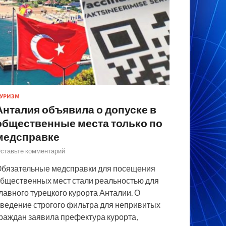
УРИЗМ
Анталия объявила о допуске в
общественные места только по
медсправке
ставьте комментарий
бязательные медсправки для посещения
бщественных мест стали реальностью для
лавного турецкого курорта Анталии. О
ведение строгого фильтра для непривитых
раждан заявила префектура курорта,