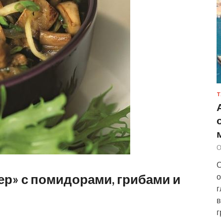
Т
О
О
ер» с помидорами, грибами и
о
г
в
г