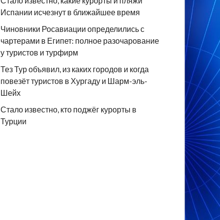
Стало известно, какие курорты и пляжи
Испании исчезнут в ближайшее время
Чиновники Росавиации определились с
чартерами в Египет: полное разочарование
у туристов и турфирм
Тез Тур объявил, из каких городов и когда
повезёт туристов в Хургаду и Шарм-эль-
Шейх
Стало известно, кто поджёг курорты в
Турции