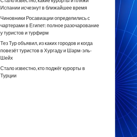
Стало известно, какие курорты и пляжи
Испании исчезнут в ближайшее время
Чиновники Росавиации определились с
чартерами в Египет: полное разочарование
у туристов и турфирм
Тез Тур объявил, из каких городов и когда
повезёт туристов в Хургаду и Шарм-эль-
Шейх
Стало известно, кто поджёг курорты в
Турции