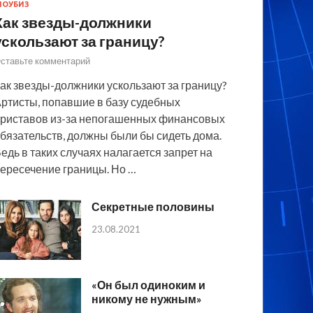
ОУБИЗ
Как звезды-должники
ускользают за границу?
ставьте комментарий
ак звезды-должники ускользают за границу?
ртисты, попавшие в базу судебных
риставов из-за непогашенных финансовых
бязательств, должны были бы сидеть дома.
едь в таких случаях налагается запрет на
ересечение границы. Но …
Секретные половины
23.08.2021
«Он был одиноким и
никому не нужным»