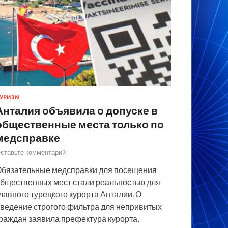
УРИЗМ
Анталия объявила о допуске в
общественные места только по
медсправке
ставьте комментарий
бязательные медсправки для посещения
бщественных мест стали реальностью для
лавного турецкого курорта Анталии. О
ведение строгого фильтра для непривитых
раждан заявила префектура курорта,