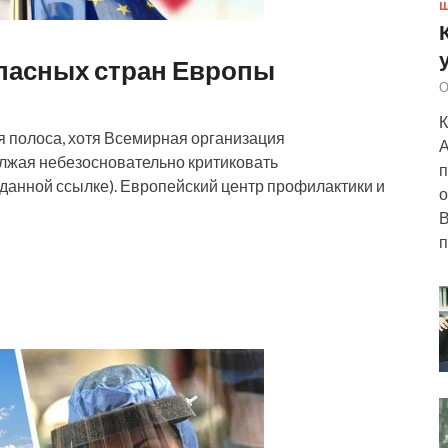
Ш
пасных стран Европы
О
К
я полоса, хотя Всемирная организация
А
олжая небезосновательно критиковать
п
 данной ссылке). Европейский центр профилактики и
о
В
п