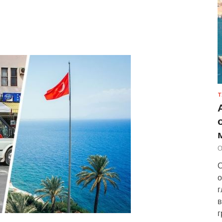
Т
О
О
о
г
в
г