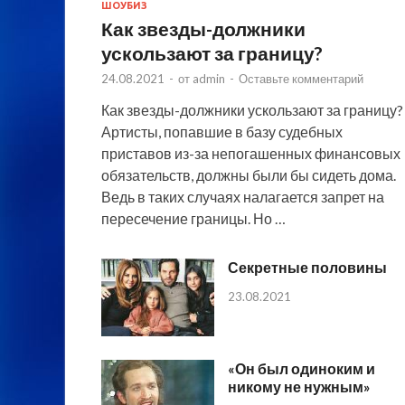
ШОУБИЗ
Как звезды-должники
ускользают за границу?
24.08.2021
-
от
admin
-
Оставьте комментарий
Как звезды-должники ускользают за границу?
Артисты, попавшие в базу судебных
приставов из-за непогашенных финансовых
обязательств, должны были бы сидеть дома.
Ведь в таких случаях налагается запрет на
пересечение границы. Но …
Секретные половины
23.08.2021
«Он был одиноким и
никому не нужным»