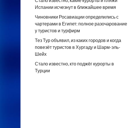
Стало известно, какие курорты и пляжи
Испании исчезнут в ближайшее время
Чиновники Росавиации определились с
чартерами в Египет: полное разочарование
у туристов и турфирм
Тез Тур объявил, из каких городов и когда
повезёт туристов в Хургаду и Шарм-эль-
Шейх
Стало известно, кто поджёг курорты в
Турции