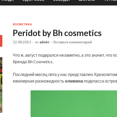
КОСМЕТИКА
Peridot by Bh cosmetics
12.08.2021
-
от
admin
-
Оставьте комментарий
Что ж, август подкрался незаметно, а это значит, что 
бренда Bh Cosmetics.
Последний месяц лета у нас представлен Хризолитом
ювелирная разновидность
оливина
подкласса остров