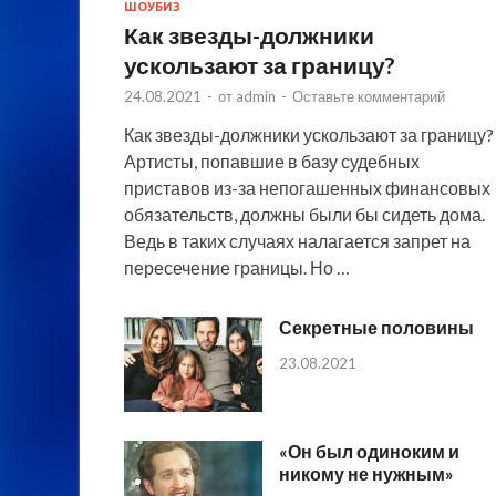
ШОУБИЗ
Как звезды-должники
ускользают за границу?
24.08.2021
-
от
admin
-
Оставьте комментарий
Как звезды-должники ускользают за границу?
Артисты, попавшие в базу судебных
приставов из-за непогашенных финансовых
обязательств, должны были бы сидеть дома.
Ведь в таких случаях налагается запрет на
пересечение границы. Но …
Секретные половины
23.08.2021
«Он был одиноким и
никому не нужным»