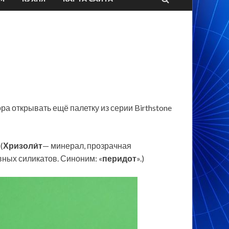
пора открывать ещё палетку из серии Birthstone
(
Хризоли́т
— минерал, прозрачная
ных силикатов. Синоним: «
перидот
».)