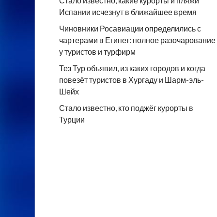
Стало известно, какие курорты и пляжи
Испании исчезнут в ближайшее время
Чиновники Росавиации определились с
чартерами в Египет: полное разочарование
у туристов и турфирм
Тез Тур объявил, из каких городов и когда
повезёт туристов в Хургаду и Шарм-эль-
Шейх
Стало известно, кто поджёг курорты в
Турции