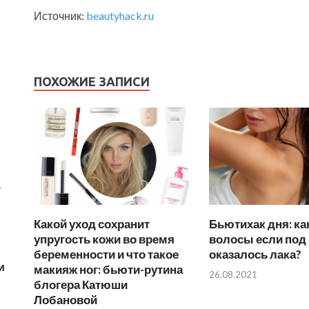
Источник:
beautyhack.ru
ПОХОЖИЕ ЗАПИСИ
у
Какой уход сохранит
Бьютихак дня: ка
упругость кожи во время
волосы если под 
беременности и что такое
оказалось лака?
и
макияж ног: бьюти-рутина
26.08.2021
блогера Катюши
Лобановой