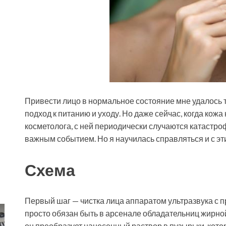
Привести лицо в нормальное состояние мне удалось т
подход к питанию и уходу. Но даже сейчас, когда ко
косметолога, с ней периодически случаются катастро
важным событием. Но я научилась справляться и с этим
Схема
Первый шаг — чистка лица аппаратом ультразвука с 
просто обязан быть в арсенале обладательниц жирно
он преобразует нанесенный раствор в пузырьки, кото