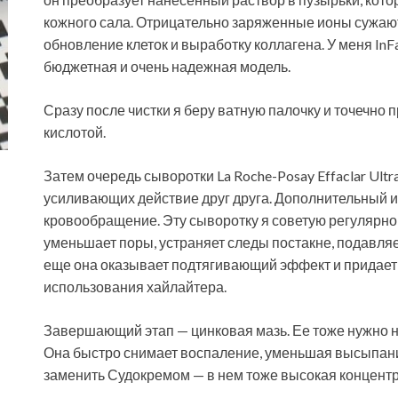
кожного сала. Отрицательно заряженные ионы сужаю
обновление клеток и выработку коллагена. У меня InFa
бюджетная и очень надежная модель.
Сразу после чистки я беру ватную палочку и точечн
кислотой.
Затем очередь сыворотки La Roche-Posay Effaclar Ultra
усиливающих действие друг друга. Дополнительный 
кровообращение. Эту сыворотку я советую регулярно
уменьшает поры, устраняет следы постакне, подавля
еще она оказывает подтягивающий эффект и придает 
использования хайлайтера.
Завершающий этап — цинковая мазь. Ее тоже нужно на
Она быстро снимает воспаление, уменьшая высыпания
заменить Судокремом — в нем тоже высокая концентр