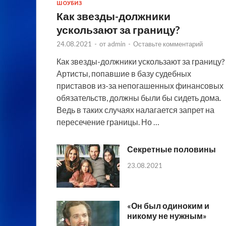
ШОУБИЗ
Как звезды-должники
ускользают за границу?
24.08.2021
-
от
admin
-
Оставьте комментарий
Как звезды-должники ускользают за границу?
Артисты, попавшие в базу судебных
приставов из-за непогашенных финансовых
обязательств, должны были бы сидеть дома.
Ведь в таких случаях налагается запрет на
пересечение границы. Но …
Секретные половины
23.08.2021
«Он был одиноким и
никому не нужным»