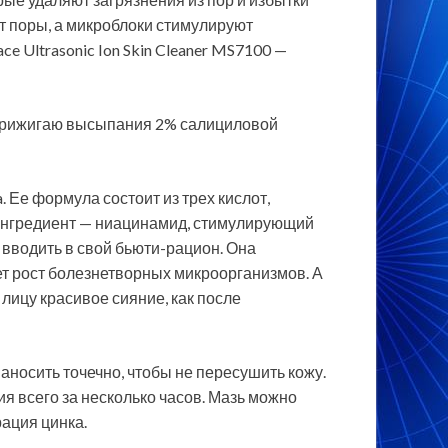
т поры, а микроблоки стимулируют
ce Ultrasonic Ion Skin Cleaner MS7100 —
о прижигаю высыпания 2% салициловой
. Ее формула состоит из трех кислот,
ингредиент — ниацинамид, стимулирующий
 вводить в свой бьюти-рацион. Она
ет рост болезнетворных микроорганизмов. А
лицу красивое сияние, как после
носить точечно, чтобы не пересушить кожу.
 всего за несколько часов. Мазь можно
ация цинка.