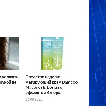
к уложить
Средство недели:
рукой не
матирующий крем Bamboo
Matte от Erborian с
эффектом блюра
26.08.2021