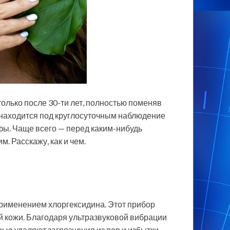
олько после 30-ти лет, полностью поменяв
жа находится под круглосуточным наблюдение
фы. Чаще всего — перед каким-нибудь
. Расскажу, как и чем.
применением хлоргексидина. Этот прибор
й кожи. Благодаря ультразвуковой вибрации
рые удаляют загрязнения из пор и избытки