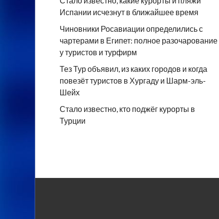
Стало известно, какие курорты и пляжи
Испании исчезнут в ближайшее время
Чиновники Росавиации определились с
чартерами в Египет: полное разочарование
у туристов и турфирм
Тез Тур объявил, из каких городов и когда
повезёт туристов в Хургаду и Шарм-эль-
Шейх
Стало известно, кто поджёг курорты в
Турции