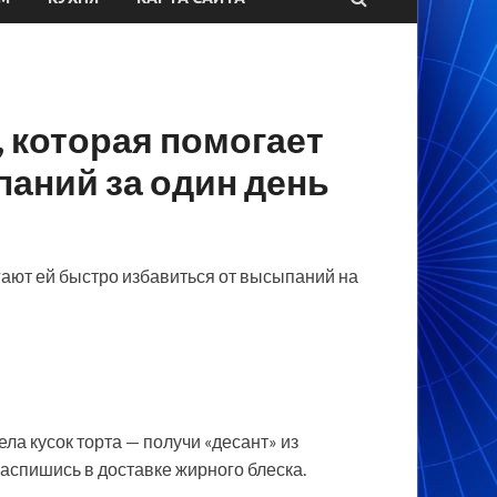
 которая помогает
паний за один день
гают ей быстро избавиться от высыпаний на
ла кусок торта — получи «десант» из
распишись в
доставке жирного блеска.