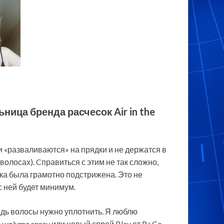
ница бренда расчесок Air in the
и «разваливаются» на прядки и не держатся в
волосах). Cправиться с этим не так сложно,
ка была грамотно подстрижена. Это не
с ней будет минимум.
едь волосы нужно уплотнить. Я люблю
 volume spray или новый спрей Bleu от R+Co.