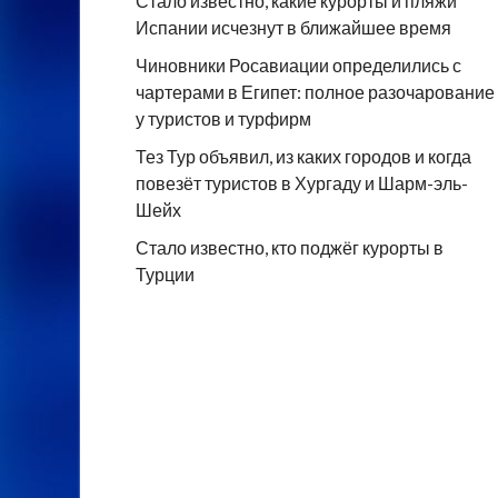
Стало известно, какие курорты и пляжи
Испании исчезнут в ближайшее время
Чиновники Росавиации определились с
чартерами в Египет: полное разочарование
у туристов и турфирм
Тез Тур объявил, из каких городов и когда
повезёт туристов в Хургаду и Шарм-эль-
Шейх
Стало известно, кто поджёг курорты в
Турции