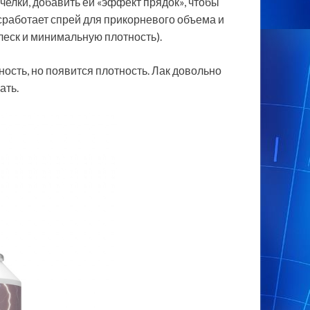
челки, добавить ей «эффект прядок», чтобы
сработает спрей для прикорневого объема и
блеск и минимальную плотность).
ость, но появится плотность. Лак довольно
ать.