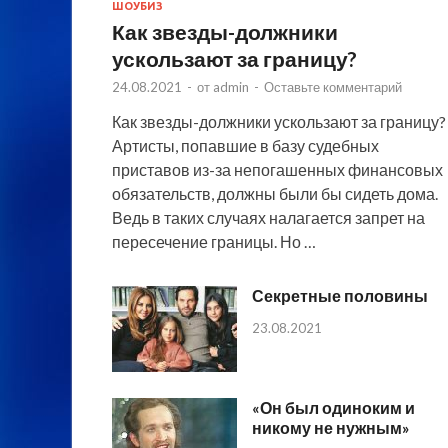
ШОУБИЗ
Как звезды-должники
ускользают за границу?
24.08.2021
-
от
admin
-
Оставьте комментарий
Как звезды-должники ускользают за границу?
Артисты, попавшие в базу судебных
приставов из-за непогашенных финансовых
обязательств, должны были бы сидеть дома.
Ведь в таких случаях налагается запрет на
пересечение границы. Но …
Секретные половины
23.08.2021
«Он был одиноким и
никому не нужным»