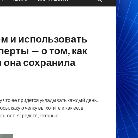
м и использовать
перты — о том, как
ы она сохранила
у что ее придется укладывать каждый день.
сы, какую челку вы хотите и как ее, в
ь, вот 7 средств, которые