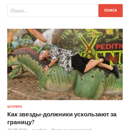
ШОУБИЗ
Как звезды-должники ускользают за
границу?
24.08.2021
-
от
admin
-
Оставьте комментарий