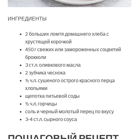
ИНГРЕДИЕНТЫ
2 больших ломтя домашнего хлеба с
хрустящей корочкой
450 г свежих или замороженных соцветий
брокколи
3 ст.л. оливкового масла
2 зубчика чеснока
½ ч.л. сушеного острого красного перца
хлопьями
щепотка питьевой соды
½ ч.л. горчицы
соль и черный молотый перец по вкусу
3-4 ст.л. сырного соуса
ПОШАГОВЫЙ РЕЦЕПТ