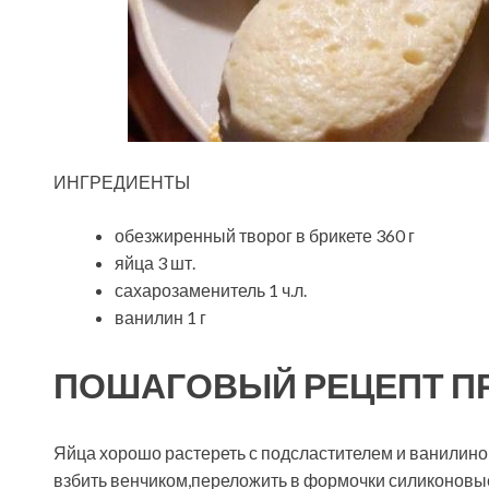
ИНГРЕДИЕНТЫ
обезжиренный творог в брикете 360 г
яйца 3 шт.
сахарозаменитель 1 ч.л.
ванилин 1 г
ПОШАГОВЫЙ РЕЦЕПТ П
Яйца хорошо растереть с подсластителем и ванилино
взбить венчиком,переложить в формочки силиконовы