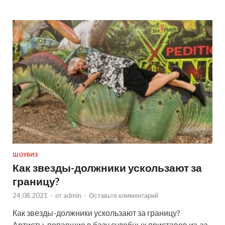
ШОУБИЗ
Как звезды-должники ускользают за
границу?
24.08.2021
-
от
admin
-
Оставьте комментарий
Как звезды-должники ускользают за границу?
Артисты, попавшие в базу судебных приставов из-за