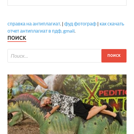
справка на антиплагиат
. |
фуд фотограф
|
как скачать
отчет антиплагиат в пдф, gmail
.
ПОИСК