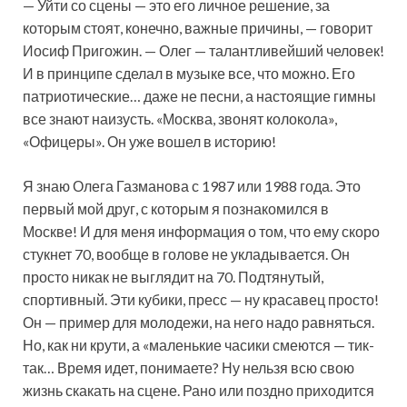
— Уйти со сцены — это его личное решение, за
которым стоят, конечно, важные причины, — говорит
Иосиф Пригожин. — Олег — талантливейший человек!
И в принципе сделал в музыке все, что можно. Его
патриотические… даже не песни, а настоящие гимны
все знают наизусть. «Москва, звонят колокола»,
«Офицеры». Он уже вошел в историю!
Я знаю Олега Газманова с 1987 или 1988 года. Это
первый мой друг, с которым я познакомился в
Москве! И для меня информация о том, что ему скоро
стукнет 70, вообще в голове не укладывается. Он
просто никак не выглядит на 70. Подтянутый,
спортивный. Эти кубики, пресс — ну красавец просто!
Он — пример для молодежи, на него надо равняться.
Но, как ни крути, а «маленькие часики смеются — тик-
так… Время идет, понимаете? Ну нельзя всю свою
жизнь скакать на сцене. Рано или поздно приходится