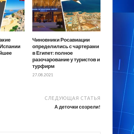
какие
Чиновники Росавиации
 Испании
определились с чартерами
айшее
в Египет: полное
разочарование у туристов и
турфирм
27.08.2021
СЛЕДУЮЩАЯ СТАТЬЯ
А деточки созрели!