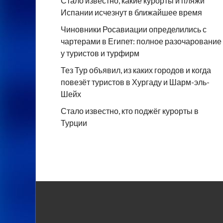
Стало известно, какие курорты и пляжи
Испании исчезнут в ближайшее время
Чиновники Росавиации определились с
чартерами в Египет: полное разочарование
у туристов и турфирм
Тез Тур объявил, из каких городов и когда
повезёт туристов в Хургаду и Шарм-эль-
Шейх
Стало известно, кто поджёг курорты в
Турции