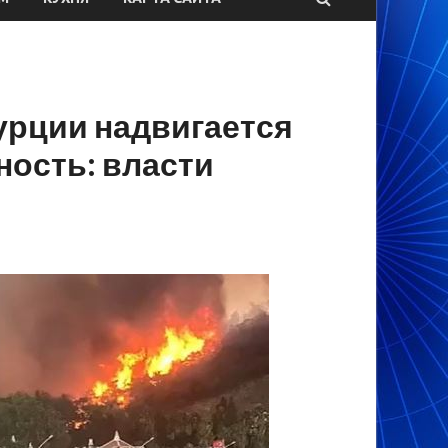
урции надвигается
ность: власти