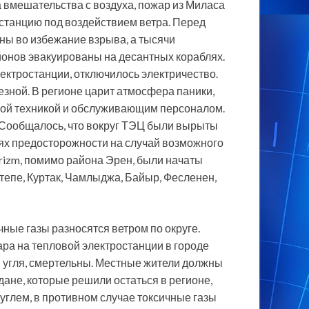
 вмешательства с воздуха, пожар из Миласа
станцию под воздействием ветра. Перед
ны во избежание взрыва, а тысячи
онов эвакуированы на десантных кораблях.
ектростанции, отключилось электричество.
зной. В регионе царит атмосфера паники,
ьной техникой и обслуживающим персоналом.
 Сообщалось, что вокруг ТЭЦ были вырыты
ях предосторожности на случай возможного
rizm, помимо района Эрен, были начаты
тепе, Куртак, Чамлыджа, Байыр, Фесленен,
чные газы разносятся ветром по округе.
ра на тепловой электростанции в городе
я угля, смертельны. Местные жители должны
дане, которые решили остаться в регионе,
углем, в противном случае токсичные газы