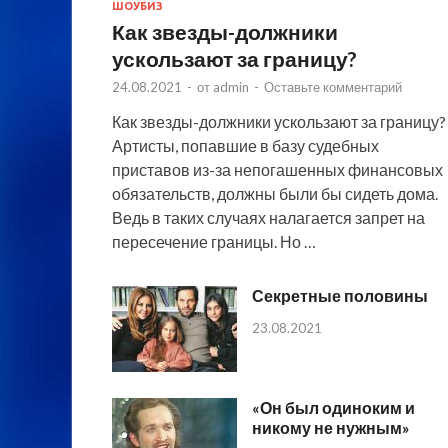
ШОУБИЗ
Как звезды-должники
ускользают за границу?
24.08.2021
-
от
admin
-
Оставьте комментарий
Как звезды-должники ускользают за границу?
Артисты, попавшие в базу судебных
приставов из-за непогашенных финансовых
обязательств, должны были бы сидеть дома.
Ведь в таких случаях налагается запрет на
пересечение границы. Но …
Секретные половины
23.08.2021
«Он был одиноким и
никому не нужным»