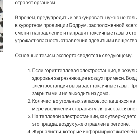
отравят организм.
Впрочем, предупредить и эвакуировать нужно не толь
в курортном провинции Бодрум, расположенной всего
сменит направление и направит токсичные газы в сто
угрожает опасность отравления ядовитыми вещества
Основные тезисы эксперта сводятся к следующему:
Если горит тепловая электростанция, в резул
здоровья загрязняющие воздух примеси. Возд
электростанции вызывает токсичные газы. П
закрытыми и не выходить из дома.
Количество угольных запасов, оставшихся на 
мере увеличения сгорания угля риск загрязне
На тепловой электростанции, как утверждается
это правда, воздух уже отравлен в регионе.
Журналисты, которые информируют жителей и