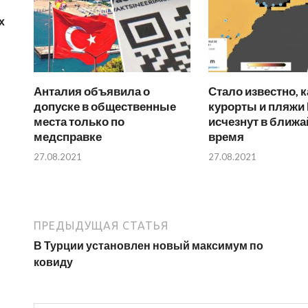
х
Анталия объявила о
Стало известно, 
допуске в общественные
курорты и пляжи
места только по
исчезнут в ближ
медсправке
время
27.08.2021
27.08.2021
ПРЕДЫДУЩАЯ СТАТЬЯ
В Турции установлен новый максимум по
ковиду