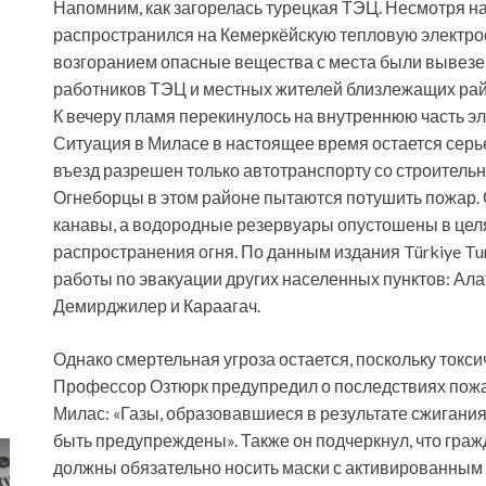
Напомним, как загорелась турецкая ТЭЦ. Несмотря на
распространился на Кемеркёйскую тепловую электро
возгоранием опасные вещества с места были вывезе
работников ТЭЦ и местных жителей близлежащих рай
К вечеру пламя перекинулось на внутреннюю часть эл
Ситуация в Миласе в настоящее время остается серье
въезд разрешен только автотранспорту со строител
Огнеборцы в этом районе пытаются потушить пожар.
канавы, а водородные резервуары опустошены в цел
распространения огня. По данным издания Türkiye Tu
работы по эвакуации других населенных пунктов: Ала
Демирджилер и Караагач.
Однако смертельная угроза остается, поскольку токси
Профессор Озтюрк предупредил о последствиях пожа
Милас: «Газы, образовавшиеся в результате сжигани
быть предупреждены». Также он подчеркнул, что граж
должны обязательно носить маски с активированным 