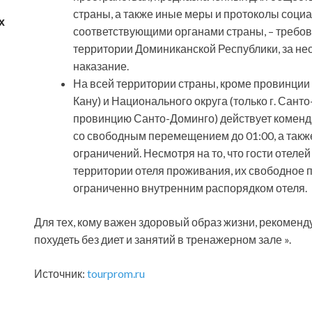
страны, а также иные меры и протоколы соци
х
соответствующими органами страны, – требов
территории Доминиканской Республики, за н
наказание.
На всей территории страны, кроме провинции
Кану) и Национального округа (только г. Сант
провинцию Санто-Доминго) действует комендан
со свободным перемещением до 01:00, а такж
ограничений. Несмотря на то, что гости отеле
территории отеля проживания, их свободное 
ограниченно внутренним распорядком отеля.
Для тех, кому важен здоровый образ жизни, рекоменду
похудеть без диет и занятий в тренажерном зале ».
Источник:
tourprom.ru