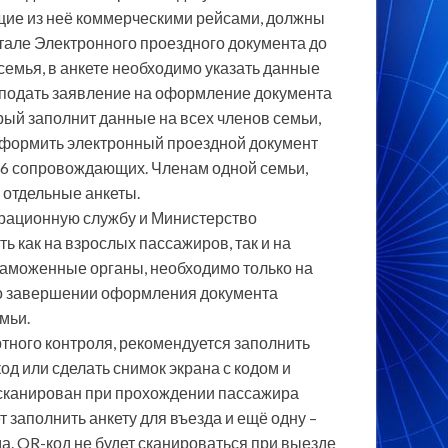
ие из неё коммерческими рейсами, должны
тале Электронного проездного документа до
 семья, в анкете необходимо указать данные
, подать заявление на оформление документа
орый заполнит данные на всех членов семьи,
оформить электронный проездной документ
 и 6 сопровождающих. Членам одной семьи,
 отдельные анкеты.
грационную службу и Министерство
ь как на взрослых пассажиров, так и на
таможенные органы, необходимо только на
 По завершении оформления документа
мьи.
ного контроля, рекомендуется заполнить
код или сделать снимок экрана с кодом и
ет сканирован при прохождении пассажира
заполнить анкету для въезда и ещё одну –
да. QR-код не будет сканироваться при выезде