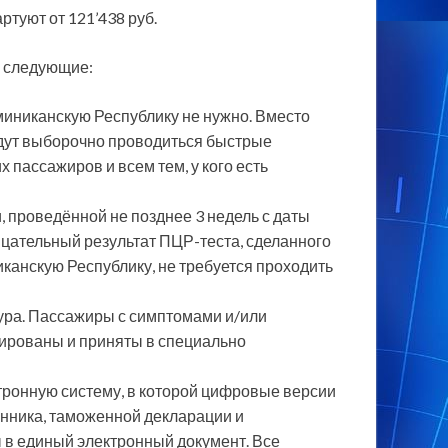
ртуют от 121’438 руб.
и следующие:
миниканскую Республику не нужно. Вместо
будут выборочно проводиться быстрые
пассажиров и всем тем, у кого есть
 проведённой не позднее 3 недель с даты
цательный результат ПЦР-теста, сделанного
иканскую Республику, не требуется проходить
ура. Пассажиры с симптомами и/или
лированы и приняты в специально
тронную систему, в которой цифровые версии
нника, таможенной декларации и
в единый электронный документ. Все