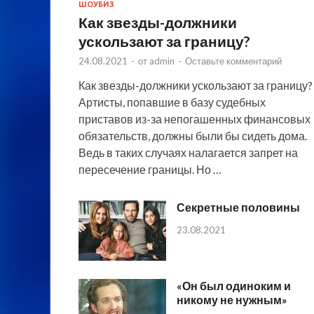
ШОУБИЗ
Как звезды-должники
ускользают за границу?
24.08.2021
-
от
admin
-
Оставьте комментарий
Как звезды-должники ускользают за границу?
Артисты, попавшие в базу судебных
приставов из-за непогашенных финансовых
обязательств, должны были бы сидеть дома.
Ведь в таких случаях налагается запрет на
пересечение границы. Но …
Секретные половины
23.08.2021
«Он был одиноким и
никому не нужным»