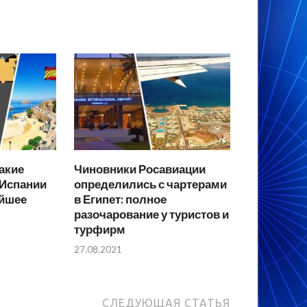
какие
Чиновники Росавиации
 Испании
определились с чартерами
айшее
в Египет: полное
разочарование у туристов и
турфирм
27.08.2021
СЛЕДУЮЩАЯ СТАТЬЯ