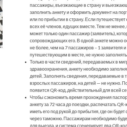
пассажиры, въезжающие в страну и выезжающ
заполнить анкету и оформить документ на пор
или по прибытии в страну. Если путешествует
всех её членов, едущих вместе. Тем не менее
может только один пассажир (заявитель), кот
сопровождающих его. В одной анкете можно 
не более, чем на 7 пассажиров – 1 заявителя
путешествующим в месте, не нужно заполнять
Только в части сведений, передаваемых в ми
здравоохранения, анкету необходимо заполнят
детей. Заполнять сведения, передаваемые в 
взрослых пассажиров, на детей — не нужно.
появится QR-код, действительный для всей се
Чтобы сэкономить время прохождения паспорт
анкету за 72 часа до поездки, распечатать QR-
иметь его под рукой до прибытия, где он буд
через таможню. Пассажирам необходимо будет 
для выезда, и система сгенерирует два QR-ко