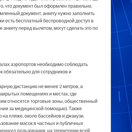
го, что документ был оформлен правильно.
мленный документ, анкету нужно заполнить
ки есть бесплатный беспроводной доступ в
 анкету перед вылетом, могут сделать это по
алах аэропортов необходимо соблюдать
к обязательно для сотрудников и
рную дистанцию не менее 2 метров, а
закрытых помещениях и местах, где
ним относятся торговые зоны, общественный
ении за медицинской помощью). Также
на пляже, около бассейнов и джакузи.
ьзование масок в частных и публичных
енного пользования, на территории всей