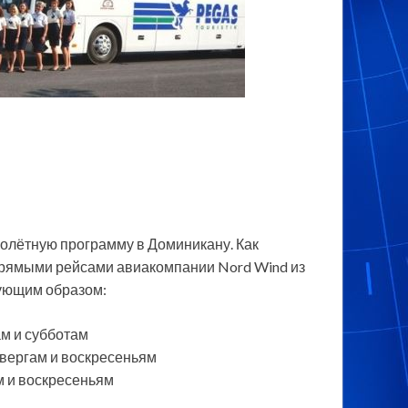
полётную программу в Доминикану. Как
 прямыми рейсами авиакомпании Nord Wind из
ующим образом:
м и субботам
твергам и воскресеньям
м и воскресеньям