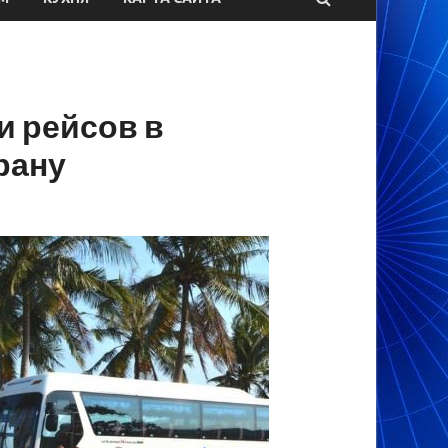
и рейсов в
рану