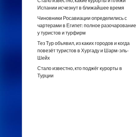
Стало известно, какие курорты и пляжи
Испании исчезнут в ближайшее время
Чиновники Росавиации определились с
чартерами в Египет: полное разочарование
у туристов и турфирм
Тез Тур объявил, из каких городов и когда
повезёт туристов в Хургаду и Шарм-эль-
Шейх
Стало известно, кто поджёг курорты в
Турции