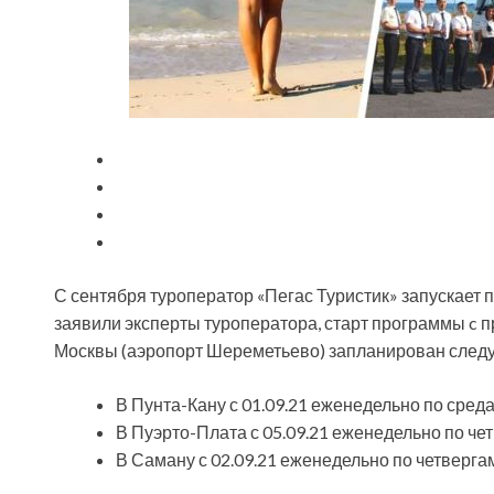
С сентября туроператор «Пегас Туристик» запускает 
заявили эксперты туроператора, старт программы c
Москвы (аэропорт Шереметьево) запланирован след
В Пунта-Кану с 01.09.21
еженедельно по среда
В Пуэрто-Плата с 05.09.21 еженедельно по че
В Саману с 02.09.21 еженедельно по четверга