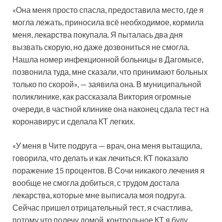
«Она меня просто спасла, предоставила место, где я
могла лежать, приносила всё необходимое, кормила
меня, лекарства покупала. Я пыталась два дня
вызвать скорую, но даже дозвониться не смогла.
Нашла номер инфекционной больницы в Дагомысе,
позвонила туда, мне сказали, что принимают больных
только по скорой», — заявила она. В муниципальной
поликлинике, как рассказала Виктория огромные
очереди, в частной клинике она наконец сдала тест на
коронавирус и сделала КТ легких.
«У меня в Чите подруга — врач, она меня вытащила,
говорила, что делать и как лечиться. КТ показало
поражение 15 процентов. В Сочи никакого лечения я
вообще не смогла добиться, с трудом достала
лекарства, которые мне выписала моя подруга.
Сейчас пришел отрицательный тест, я счастлива,
потому что полечу домой, контрольное КТ я буду