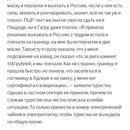
маску и перчатки и выехать в Россию, «если у нее есть
силы звонить и разговаривать, значит, всё не так уж и
плохо». ПЦР-тест же она не смогла сдать ни в
Пицунде, ни в Гагре даже платно. «Я приняла
решение выезжать в Россию, с трудом встала и
поехала на границу, на мне были перчатки и две
маски. Таксисту я сразу сказала, что у меня
подозрение на ковид, он сказал, что за риск накинет
500 рублей, и мы поехали. Как ни странно, границу я
прошла быстро, но поняла, что заселиться в
гостиницу в Адлере я не смогу, у меня нет
сертификата о вакцинации», — заявила туристка.
Однако в частном секторе ее приняли, причем по
словам туристки она честно описала хозяйке
ситуацию. Та только принесла в номер электрический
чайник и электроплитку, чтобы туристка не выходила
на общую кухню.