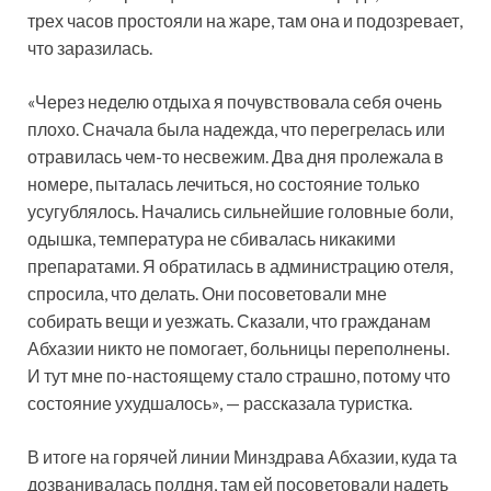
трех часов простояли на жаре, там она и подозревает,
что заразилась.
«Через неделю отдыха я почувствовала себя очень
плохо. Сначала была надежда, что перегрелась или
отравилась чем-то несвежим. Два дня пролежала в
номере, пыталась лечиться, но состояние только
усугублялось. Начались сильнейшие головные боли,
одышка, температура не сбивалась никакими
препаратами. Я обратилась в администрацию отеля,
спросила, что делать. Они посоветовали мне
собирать вещи и уезжать. Сказали, что гражданам
Абхазии никто не помогает, больницы переполнены.
И тут мне по-настоящему стало страшно, потому что
состояние ухудшалось», — рассказала туристка.
В итоге на горячей линии Минздрава Абхазии, куда та
дозванивалась полдня, там ей посоветовали надеть