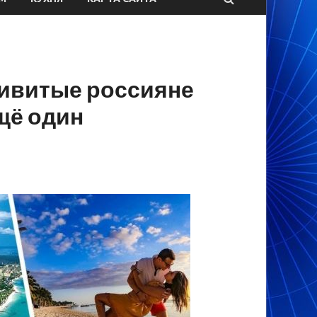
ривитые россияне
щё один