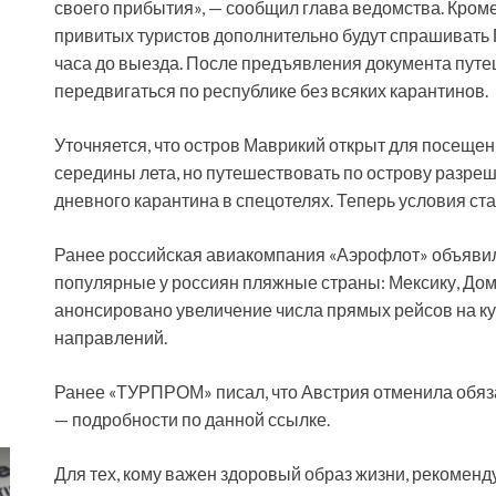
своего прибытия», — сообщил глава ведомства. Кроме 
привитых туристов дополнительно будут спрашивать П
часа до выезда. После предъявления документа пут
передвигаться по республике без всяких карантинов.
Уточняется, что остров Маврикий открыт для посещ
середины лета, но путешествовать по острову разре
дневного карантина в спецотелях. Теперь условия ст
Ранее российская авиакомпания «Аэрофлот» объявил
популярные у россиян пляжные страны: Мексику, Доми
анонсировано увеличение числа прямых рейсов на ку
направлений.
Ранее «ТУРПРОМ» писал, что Австрия отменила обяз
— подробности по данной ссылке.
Для тех, кому важен здоровый образ жизни, рекоменду