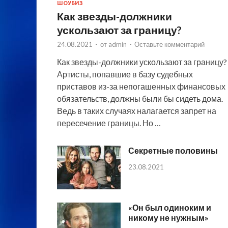
ШОУБИЗ
Как звезды-должники
ускользают за границу?
24.08.2021
-
от
admin
-
Оставьте комментарий
Как звезды-должники ускользают за границу?
Артисты, попавшие в базу судебных
приставов из-за непогашенных финансовых
обязательств, должны были бы сидеть дома.
Ведь в таких случаях налагается запрет на
пересечение границы. Но …
Секретные половины
23.08.2021
«Он был одиноким и
никому не нужным»