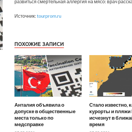
развиться смертельная аллергия на мясо: врач расска
Источник:
tourprom.ru
ПОХОЖИЕ ЗАПИСИ
Анталия объявила о
Стало известно, 
допуске в общественные
курорты и пляжи
места только по
исчезнут в ближ
медсправке
время