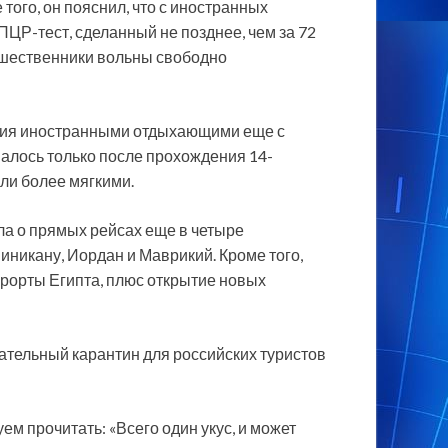
того, он пояснил, что с иностранных
ЦР-тест, сделанный не позднее, чем за 72
ешественники вольны свободно
ения иностранными отдыхающими еще с
шалось только после прохождения 14-
али более мягкими.
а о прямых рейсах еще в четыре
никану, Иордан и Маврикий. Кроме того,
рорты Египта, плюс открытие новых
ательный карантин для российских туристов
ем прочитать: «Всего один укус, и может