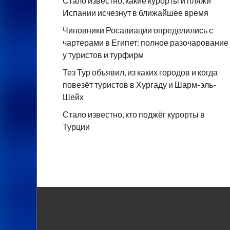
Стало известно, какие курорты и пляжи
Испании исчезнут в ближайшее время
Чиновники Росавиации определились с
чартерами в Египет: полное разочарование
у туристов и турфирм
Тез Тур объявил, из каких городов и когда
повезёт туристов в Хургаду и Шарм-эль-
Шейх
Стало известно, кто поджёг курорты в
Турции