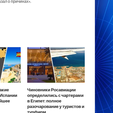
зал о причинах».
какие
Чиновники Росавиации
 Испании
определились с чартерами
айшее
в Египет: полное
разочарование у туристов и
турфирм