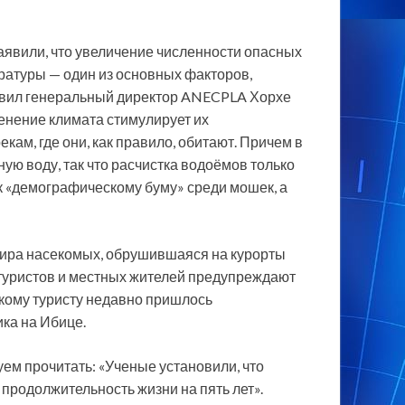
аявили, что увеличение численности опасных
ратуры — один из основных факторов,
аявил генеральный директор ANECPLA Хорхе
енение климата стимулирует их
екам, где они, как правило, обитают. Причем в
ую воду, так что расчистка водоёмов только
к «демографическому буму» среди мошек, а
 мира насекомых, обрушившаяся на курорты
 туристов и местных жителей предупреждают
кому туристу недавно пришлось
ка на Ибице.
уем прочитать: «Ученые установили, что
 продолжительность жизни на пять лет».