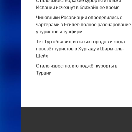
Стало известно, какие курорты и пляжи
Испании исчезнут в ближайшее время
Чиновники Росавиации определились с
чартерами в Египет: полное разочарование
у туристов и турфирм
Тез Тур объявил, из каких городов и когда
повезёт туристов в Хургаду и Шарм-эль-
Шейх
Стало известно, кто поджёг курорты в
Турции