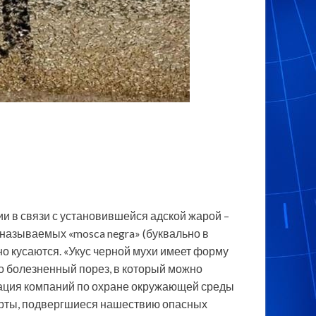
 в связи с установившейся адской жарой –
 называемых «mosca negra» (буквально в
о кусаются. «Укус черной мухи имеет форму
о болезненный порез, в который можно
ация компаний по охране окружающей среды
орты, подвергшиеся нашествию опасных