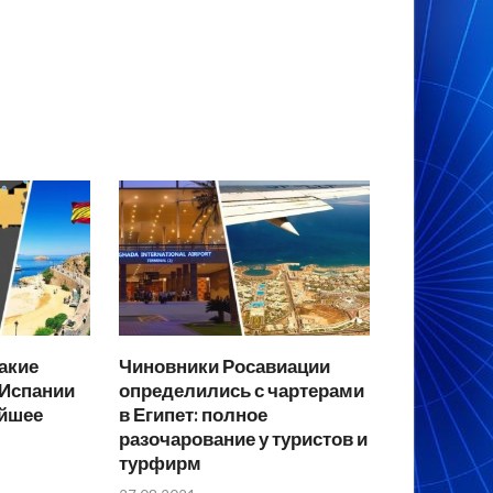
какие
Чиновники Росавиации
 Испании
определились с чартерами
айшее
в Египет: полное
разочарование у туристов и
турфирм