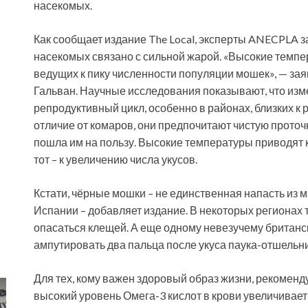
насекомых.
Как сообщает издание The Local, эксперты ANECPLA з
насекомых связано с сильной жарой. «Высокие темпе
ведущих к пику численности популяции мошек», — з
Гальван. Научные исследования показывают, что изм
репродуктивный цикл, особенно в районах, близких к р
отличие от комаров, они предпочитают чистую проточн
пошла им на пользу. Высокие температуры приводят 
тот – к увеличению числа укусов.
Кстати, чёрные мошки – не единственная напасть из
Испании – добавляет издание. В некоторых регионах
опасаться клещей. А еще одному невезучему британс
ампутировать два пальца после укуса паука-отшельни
Для тех, кому важен здоровый образ жизни, рекоменд
высокий уровень Омега-3 кислот в крови увеличивает