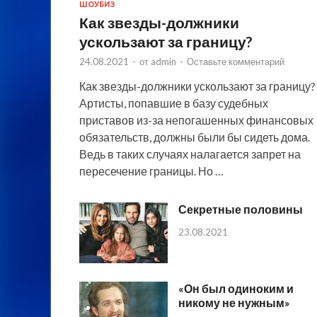
ШОУБИЗ
Как звезды-должники
ускользают за границу?
24.08.2021
-
от
admin
-
Оставьте комментарий
Как звезды-должники ускользают за границу?
Артисты, попавшие в базу судебных
приставов из-за непогашенных финансовых
обязательств, должны были бы сидеть дома.
Ведь в таких случаях налагается запрет на
пересечение границы. Но …
Секретные половины
23.08.2021
«Он был одиноким и
никому не нужным»