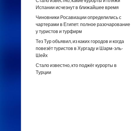
Стало известно, какие курорты и пляжи
Испании исчезнут в ближайшее время
Чиновники Росавиации определились с
чартерами в Египет: полное разочарование
у туристов и турфирм
Тез Тур объявил, из каких городов и когда
повезёт туристов в Хургаду и Шарм-эль-
Шейх
Стало известно, кто поджёг курорты в
Турции