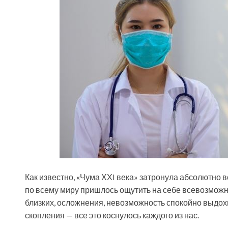
Как известно, «Чума ХХI века» затронула абсолютно 
по всему миру пришлось ощутить на себе всевозмож
близких, осложнения, невозможность спокойно выдох
скопления — все это коснулось каждого из нас.