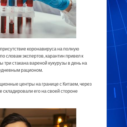
присутствие коронавируса на полную
о словам экспертов, карантин привел к
 три стакана вареной кукурузы в день на
едневным рационом.
ционные центры на границе с Китаем, через
е складировали его на своей стороне