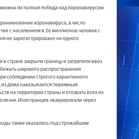
озможна ли полная победа над коронавирусом
проникновение коронавируса, а число
тве с населением в 26 миллионов человек с
ня не зарегистрировано ни одного
и в стране закрыли границу и запретили ввоз
избежать широкого распространения
ри соблюдении строгого карантинного
д из дома наказывается тюремным
тв на территории страны и отозвать всех их
болезни. Иностранцев эвакуировали через
 воды также оказалось под строжайшим