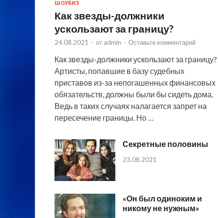
ШОУБИЗ
Как звезды-должники
ускользают за границу?
24.08.2021
-
от
admin
-
Оставьте комментарий
Как звезды-должники ускользают за границу?
Артисты, попавшие в базу судебных
приставов из-за непогашенных финансовых
обязательств, должны были бы сидеть дома.
Ведь в таких случаях налагается запрет на
пересечение границы. Но …
Секретные половины
23.08.2021
«Он был одиноким и
никому не нужным»