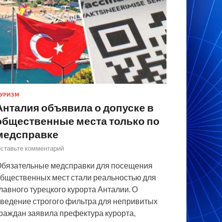
УРИЗМ
Анталия объявила о допуске в
общественные места только по
медсправке
ставьте комментарий
бязательные медсправки для посещения
бщественных мест стали реальностью для
лавного турецкого курорта Анталии. О
ведение строгого фильтра для непривитых
раждан заявила префектура курорта,