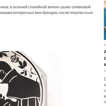
енков, в осенней спокойной зелено-рыже-оливковой
винками интересных мне брендов, после покупки book
Т
О
О
о
г
в
г