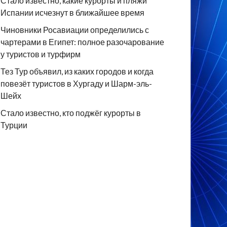
Стало известно, какие курорты и пляжи
Испании исчезнут в ближайшее время
Чиновники Росавиации определились с
чартерами в Египет: полное разочарование
у туристов и турфирм
Тез Тур объявил, из каких городов и когда
повезёт туристов в Хургаду и Шарм-эль-
Шейх
Стало известно, кто поджёг курорты в
Турции