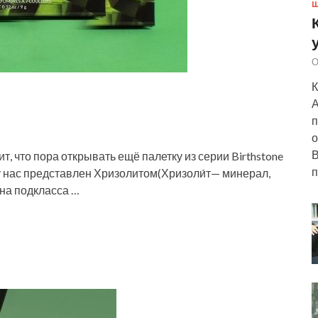
Ш
О
К
А
п
о
В
ит, что пора открывать ещё палетку из серии Birthstone
п
у нас представлен Хризолитом(Хризоли́т— минерал,
на подкласса …