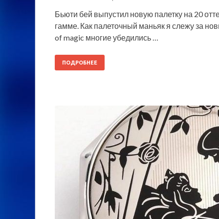
Бьюти бей выпустил новую палетку на 20 отт
гамме. Как палеточный маньяк я слежу за но
of magic многие убедились …
ПОДРОБНЕЕ