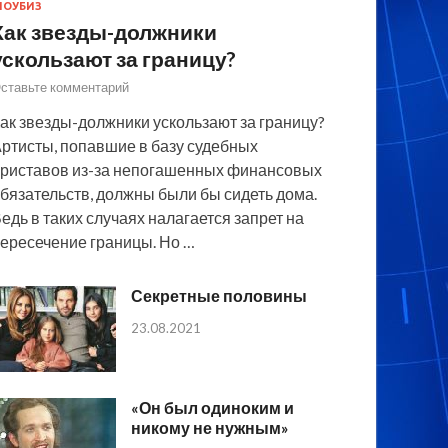
ОУБИЗ
Как звезды-должники
ускользают за границу?
ставьте комментарий
ак звезды-должники ускользают за границу?
ртисты, попавшие в базу судебных
риставов из-за непогашенных финансовых
бязательств, должны были бы сидеть дома.
едь в таких случаях налагается запрет на
ересечение границы. Но …
Секретные половины
23.08.2021
«Он был одиноким и
никому не нужным»