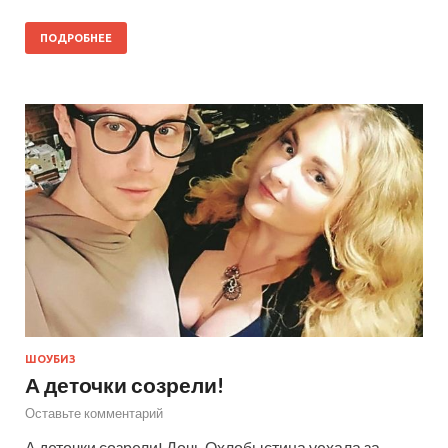
ПОДРОБНЕЕ
ШОУБИЗ
А деточки созрели!
Оставьте комментарий
А деточки созрели! Дочь Охлобыстина уехала за