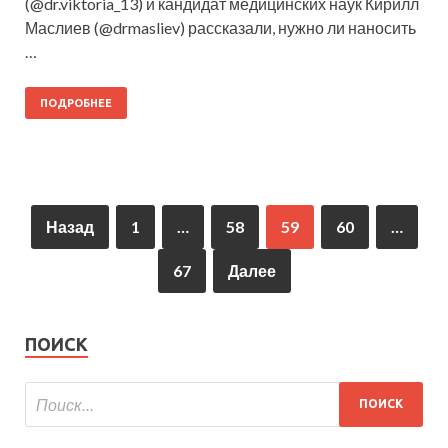
(@dr.viktoria_13) и кандидат медицинских наук Кирилл
Маслиев (@drmasliev) рассказали, нужно ли наносить
…
ПОДРОБНЕЕ
Назад
1
…
58
59
60
…
67
Далее
ПОИСК