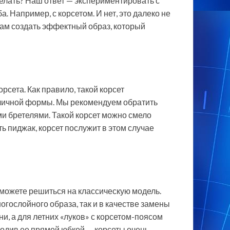
делать? Наш ответ — экспериментировать с
. Например, с корсетом. И нет, это далеко не
ам создать эффектный образ, который
сета. Как правило, такой корсет
личной формы. Мы рекомендуем обратить
и бретелями. Такой корсет можно смело
ть пиджак, корсет послужит в этом случае
 можете решиться на классическую модель.
огослойного образа, так и в качестве замены
ни, а для летних «луков» с корсетом-поясом
водив ее прямой юбкой — корсеты очень