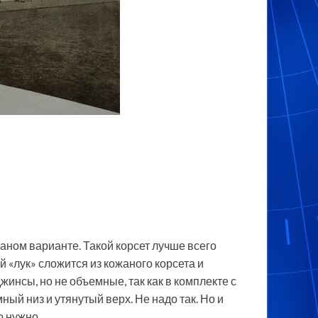
аном варианте. Такой корсет лучше всего
 «лук» сложится из кожаного корсета и
инсы, но не объемные, так как в комплекте с
ый низ и утянутый верх. Не надо так. Но и
о нужно.