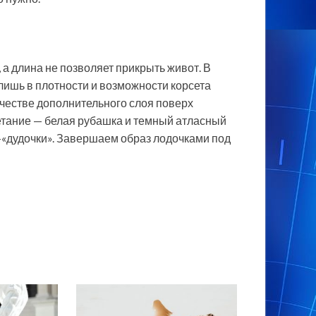
 а длина не позволяет прикрыть живот. В
 лишь в плотности и возможности корсета
ачестве дополнительного слоя поверх
етание — белая рубашка и темный атласный
-«дудочки». Завершаем образ лодочками под