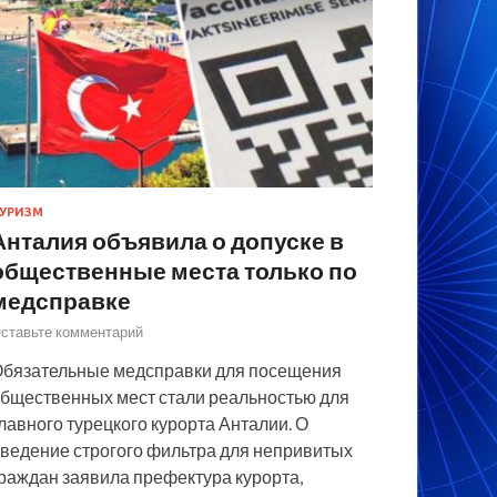
УРИЗМ
Анталия объявила о допуске в
общественные места только по
медсправке
ставьте комментарий
бязательные медсправки для посещения
бщественных мест стали реальностью для
лавного турецкого курорта Анталии. О
ведение строгого фильтра для непривитых
раждан заявила префектура курорта,