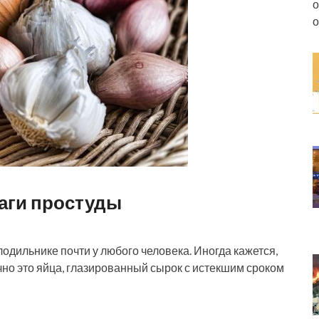
о
о
раги простуды
дильнике почти у любого человека. Иногда кажется,
ычно это яйца, глазированный сырок с истекшим сроком