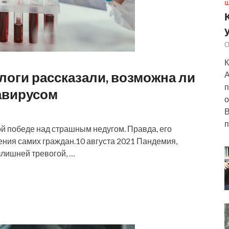
Ш
О
К
логи рассказали, возможна ли
А
п
авирусом
о
В
п
й победе над страшным недугом. Правда, его
ения самих граждан.10 августа 2021 Пандемия,
злишней тревогой, …