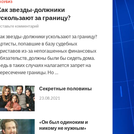
ОУБИЗ
Как звезды-должники
ускользают за границу?
ставьте комментарий
ак звезды-должники ускользают за границу?
ртисты, попавшие в базу судебных
риставов из-за непогашенных финансовых
бязательств, должны были бы сидеть дома.
едь в таких случаях налагается запрет на
ересечение границы. Но …
Секретные половины
23.08.2021
«Он был одиноким и
никому не нужным»