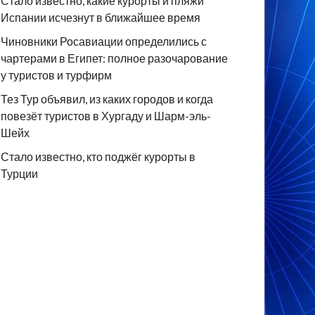
Стало известно, какие курорты и пляжи
Испании исчезнут в ближайшее время
Чиновники Росавиации определились с
чартерами в Египет: полное разочарование
у туристов и турфирм
Тез Тур объявил, из каких городов и когда
повезёт туристов в Хургаду и Шарм-эль-
Шейх
Стало известно, кто поджёг курорты в
Турции