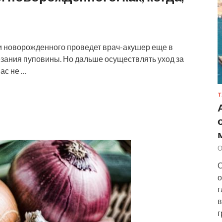
и новорожденного проведет врач-акушер еще в
езания пуповины. Но дальше осуществлять уход за
ас не …
Т
О
О
о
г
в
г