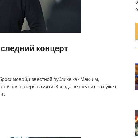
о
о
оследний концерт
росимовой, известной публике как МакSим,
астичная потеря памяти. Звезда не помнит, как уже в
ни …