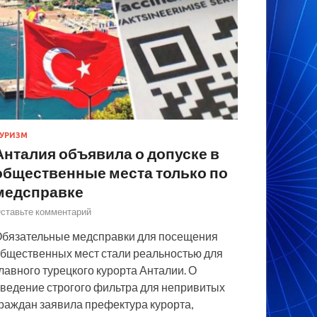
УРИЗМ
Анталия объявила о допуске в
общественные места только по
медсправке
ставьте комментарий
бязательные медсправки для посещения
бщественных мест стали реальностью для
лавного турецкого курорта Анталии. О
ведение строгого фильтра для непривитых
раждан заявила префектура курорта,