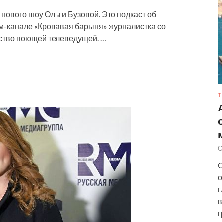
нового шоу Ольги Бузовой. Это подкаст об
ам-канале «Кровавая барыня» журналистка со
ство поющей телеведущей. …
Т
О
О
о
г
в
г