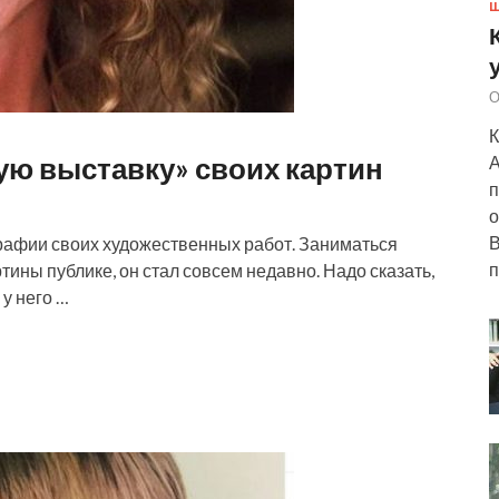
Ш
О
К
ую выставку» своих картин
А
п
о
В
рафии своих художественных работ. Заниматься
п
тины публике, он стал совсем недавно. Надо сказать,
у него …