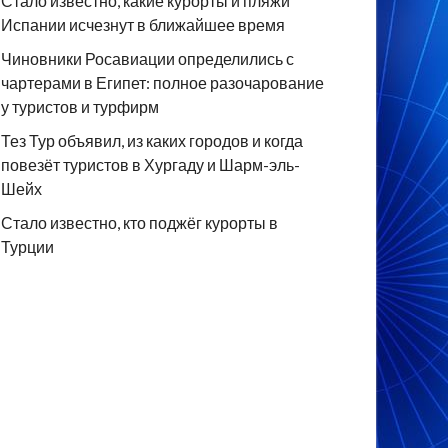
Стало известно, какие курорты и пляжи
Испании исчезнут в ближайшее время
Чиновники Росавиации определились с
чартерами в Египет: полное разочарование
у туристов и турфирм
Тез Тур объявил, из каких городов и когда
повезёт туристов в Хургаду и Шарм-эль-
Шейх
Стало известно, кто поджёг курорты в
Турции