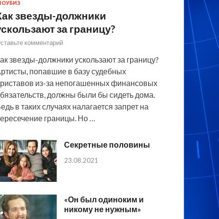
ОУБИЗ
Как звезды-должники
ускользают за границу?
ставьте комментарий
ак звезды-должники ускользают за границу?
ртисты, попавшие в базу судебных
риставов из-за непогашенных финансовых
бязательств, должны были бы сидеть дома.
едь в таких случаях налагается запрет на
ересечение границы. Но …
Секретные половины
23.08.2021
«Он был одиноким и
никому не нужным»