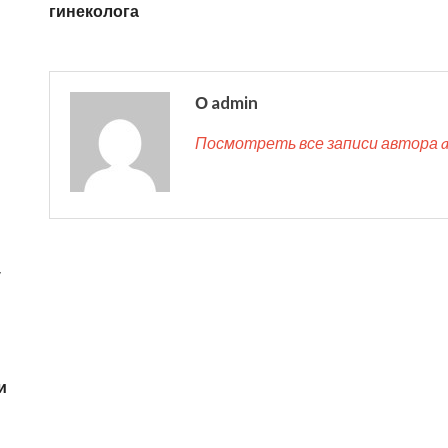
гинеколога
О admin
Посмотреть все записи автора 
у
и