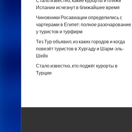
Стало известно, какие курорты и пляжи
Испании исчезнут в ближайшее время
Чиновники Росавиации определились с
чартерами в Египет: полное разочарование
у туристов и турфирм
Тез Тур объявил, из каких городов и когда
повезёт туристов в Хургаду и Шарм-эль-
Шейх
Стало известно, кто поджёг курорты в
Турции