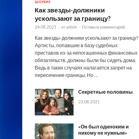
ШОУБИЗ
Как звезды-должники
ускользают за границу?
24.08.2021
-
от
admin
-
Оставьте комментарий
Как звезды-должники ускользают за границу?
Артисты, попавшие в базу судебных
приставов из-за непогашенных финансовых
обязательств, должны были бы сидеть дома.
Ведь в таких случаях налагается запрет на
пересечение границы. Но …
Секретные половины
23.08.2021
«Он был одиноким и
никому не нужным»