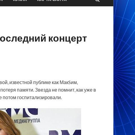
последний концерт
й, известной публике как МакSим,
потеря памяти. Звезда не помнит, как уже в
ее потом госпитализировали.