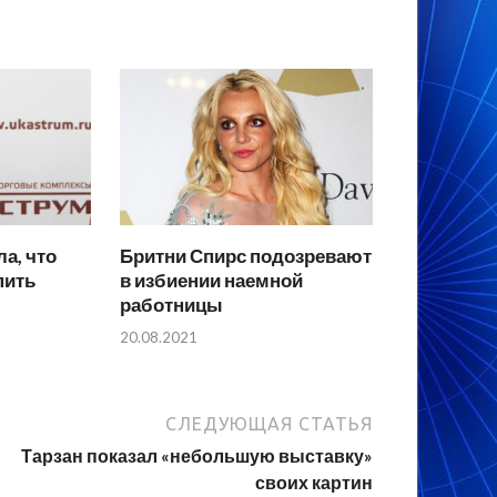
а, что
Бритни Спирс подозревают
пить
в избиении наемной
работницы
20.08.2021
СЛЕДУЮЩАЯ СТАТЬЯ
Тарзан показал «небольшую выставку»
своих картин