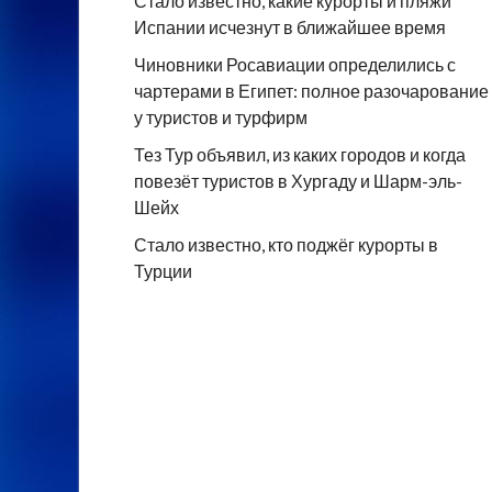
Стало известно, какие курорты и пляжи
Испании исчезнут в ближайшее время
Чиновники Росавиации определились с
чартерами в Египет: полное разочарование
у туристов и турфирм
Тез Тур объявил, из каких городов и когда
повезёт туристов в Хургаду и Шарм-эль-
Шейх
Стало известно, кто поджёг курорты в
Турции