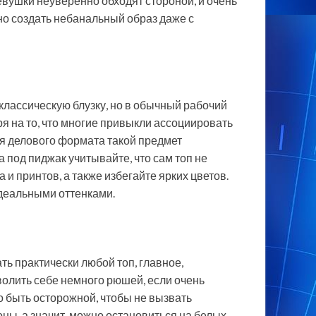
евушки неуверенно обходят стороной, и очень
о создать небанальный образ даже с
классическую блузку, но в обычный рабочий
я на то, что многие привыкли ассоциировать
ля делового формата такой предмет
 под пиджак учитывайте, что сам топ не
и принтов, а также избегайте ярких цветов.
деальными оттенками.
 практически любой топ, главное,
волить себе немного рюшей, если очень
о быть осторожной, чтобы не вызвать
ы, а значит, можно остановиться на белых