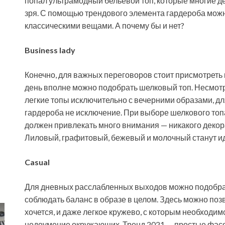
попал ультрамодный бельевой топ, которые многие д
зря. С помощью трендового
элемента гардероба можн
классическими вещами. А почему бы и нет?
Business lady
Конечно, для важных переговоров стоит присмотреть 
день вполне можно подобрать шелковый топ. Несмотр
легкие топы исключительно с вечерними образами, д
гардероба не исключение. При выборе шелкового топа
должен привлекать много внимания — никакого декора 
Лиловый, графитовый, бежевый и молочный станут и
Casual
Для дневных расслабленных выходов можно подобрать
соблюдать баланс в образе в целом. Здесь можно поз
хочется, и даже легкое кружево, с которым необходим
недоумение окружающих. Тренд 2021 — простые фасон