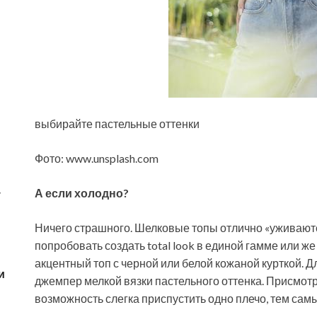
выбирайте пастельные оттенки
Фото: www.unsplash.com
А если холодно?
у
Ничего страшного. Шелковые топы отлично «уживают
попробовать создать total look в единой гамме или ж
акцентный топ с черной или белой кожаной курткой. 
и
джемпер мелкой вязки пастельного оттенка. Присмот
возможность слегка приспустить одно плечо, тем самы