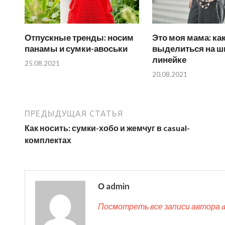
Отпускные тренды: носим
Это моя мама: ка
панамы и сумки-авоськи
выделиться на ш
линейке
25.08.2021
20.08.2021
ПРЕДЫДУЩАЯ СТАТЬЯ
Как носить: сумки-хобо и жемчуг в casual-
комплектах
О admin
Посмотреть все записи автора 