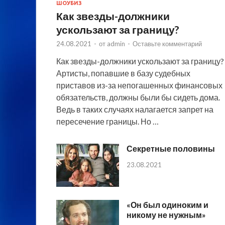
ШОУБИЗ
Как звезды-должники
ускользают за границу?
24.08.2021
-
от
admin
-
Оставьте комментарий
Как звезды-должники ускользают за границу?
Артисты, попавшие в базу судебных
приставов из-за непогашенных финансовых
обязательств, должны были бы сидеть дома.
Ведь в таких случаях налагается запрет на
пересечение границы. Но …
Секретные половины
23.08.2021
«Он был одиноким и
никому не нужным»