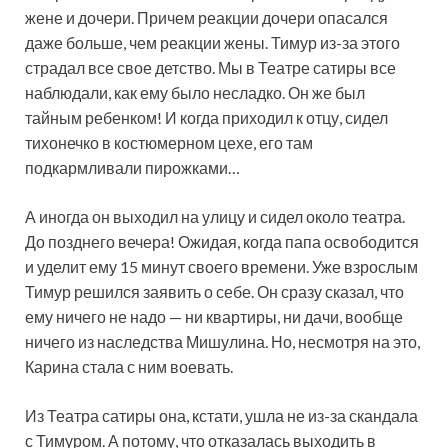
жене и дочери. Причем реакции дочери опасался
даже больше, чем реакции жены. Тимур из-за этого
страдал все свое детство. Мы в Театре сатиры все
наблюдали, как ему было несладко. Он же был
тайным ребенком! И когда приходил к отцу, сидел
тихонечко в костюмерном цехе, его там
подкармливали пирожками…
А иногда он выходил на улицу и сидел около театра.
До позднего вечера! Ожидая, когда папа освободится
и уделит ему 15 минут своего времени. Уже взрослым
Тимур решился заявить о себе. Он сразу сказал, что
ему ничего не надо — ни квартиры, ни дачи, вообще
ничего из наследства Мишулина. Но, несмотря на это,
Карина стала с ним воевать.
Из Театра сатиры она, кстати, ушла не из-за скандала
с Тимуром. А потому, что отказалась выходить в