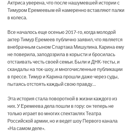
Актриса уверена, что после нашумевшей истории с
Тимуром Еремеевым ей намеренно вставляют палки
в колеса.
Все началось еще осенью 2017-го,
когда молодой
актер Тимур Еремеев публично заявил, что является
внебрачным сыном Спартака Мишулина. Карина ему
не поверила, заподозрила в корысти и бросилась
отстаивать честь своей семьи. Были и ДНК-тесты, и
скандалы на ток-шоу, и многочисленные публикации
в прессе. Тимур и Карина прошли даже через суды,
пытаясь отстоять каждый свою правду…
Эта история стала поворотной в жизни каждого из
них. У Еремеева дела пошли в гору: он теперь не
только играет во многих спектаклях Театра
Российской армии, но и ведет шоу Первого канала
«На самом деле».