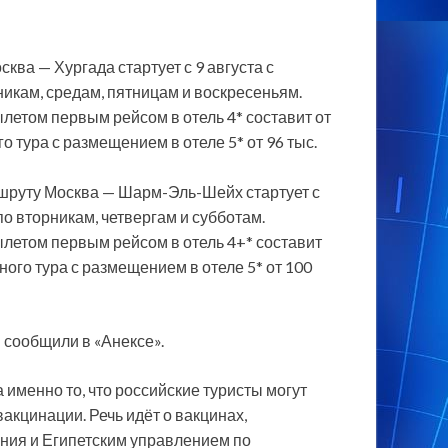
ква — Хургада стартует с 9 августа с
икам, средам, пятницам и воскресеньям.
летом первым рейсом в отель 4* составит от
го тура с размещением в отеле 5* от 96 тыс.
шруту Москва — Шарм-Эль-Шейх стартует с
по вторникам, четвергам и субботам.
летом первым рейсом в отель 4+* составит
чного тура с размещением в отеле 5* от 100
 сообщили в «Анексе».
 именно то, что российские туристы могут
вакцинации. Речь идёт о вакцинах,
ия и Египетским управлением по