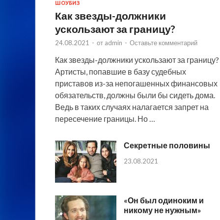
ШОУБИЗ
Как звезды-должники
ускользают за границу?
24.08.2021
-
от
admin
-
Оставьте комментарий
Как звезды-должники ускользают за границу?
Артисты, попавшие в базу судебных
приставов из-за непогашенных финансовых
обязательств, должны были бы сидеть дома.
Ведь в таких случаях налагается запрет на
пересечение границы. Но …
Секретные половины
23.08.2021
«Он был одиноким и
никому не нужным»