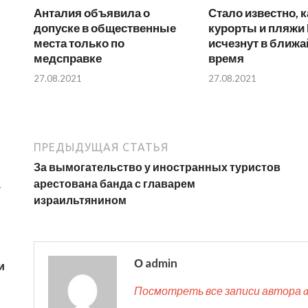
Анталия объявила о
Стало известно, 
допуске в общественные
курорты и пляжи
места только по
исчезнут в ближ
медсправке
время
27.08.2021
27.08.2021
ПРЕДЫДУЩАЯ СТАТЬЯ
За вымогательство у иностранных туристов
арестована банда с главарем
у
израильтянином
О admin
и
Посмотреть все записи автора 