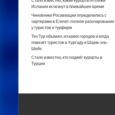
Стало известно, какие курорты и пляжи
Испании исчезнут в ближайшее время
Чиновники Росавиации определились с
чартерами в Египет: полное разочарование
у туристов и турфирм
Тез Тур объявил, из каких городов и когда
повезёт туристов в Хургаду и Шарм-эль-
Шейх
Стало известно, кто поджёг курорты в
Турции