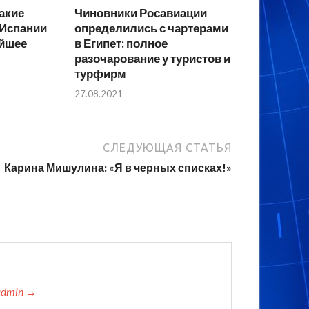
какие
Чиновники Росавиации
 Испании
определились с чартерами
айшее
в Египет: полное
разочарование у туристов и
турфирм
27.08.2021
СЛЕДУЮЩАЯ СТАТЬЯ
Карина Мишулина: «Я в черных списках!»
admin →