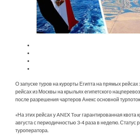
О запуске туров на курорты Египта на прямых рейсах 
рейсах из Москвы на крыльях египетского нацперевозч
после разрешения чартеров Анекс основной турпоток
«На этих рейсах у
ANEX Tour гарантированная квота к
августа с периодичностью 3-4 раза в неделю. Статус
туроператора.