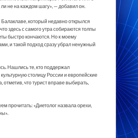
ли не на каждом шагу», — добавил он.
 Балаклаве, который недавно открылся
что здесь с самого утра собираются толпы
еты быстро кончаются. Но к моему
ми, и такой подход сразу убрал ненужный
ь. Нашлись те, кто поддержал
р культурную столицу России и европейские
 отметив, что турист вправе выбирать,
уем прочитать: «Диетолог назвала орехи,
ны».