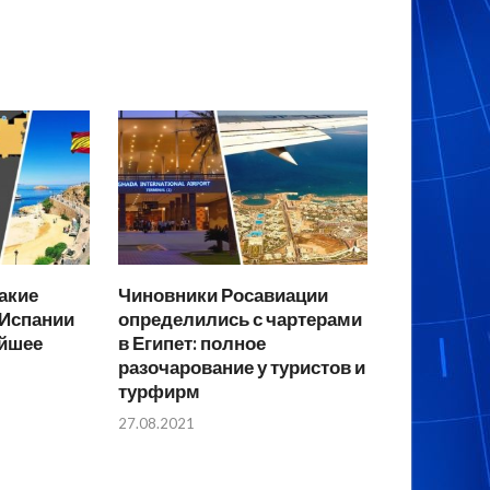
какие
Чиновники Росавиации
 Испании
определились с чартерами
айшее
в Египет: полное
разочарование у туристов и
турфирм
27.08.2021