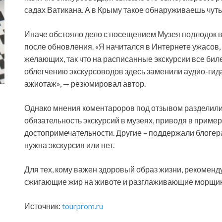
садах Ватикана. А в Крыму такое обнаруживаешь чуть 
Иначе обстояло дело с посещением Музея подлодок в
после обновления. «Я начитался в Интернете ужасов, 
желающих, так что на расписанные экскурсии все бил
облегчению экскурсоводов здесь заменили аудио-гида
ажиотаж», — резюмировал автор.
Однако мнения коментароров под отзывом разделилис
обязательность экскурсий в музеях, приводя в приме
достопримечательности. Другие – поддержали блогера,
нужна экскурсия или нет.
Для тех, кому важен здоровый образ жизни, рекоменд
сжигающие жир на животе и разглаживающие морщи
Источник:
tourprom.ru