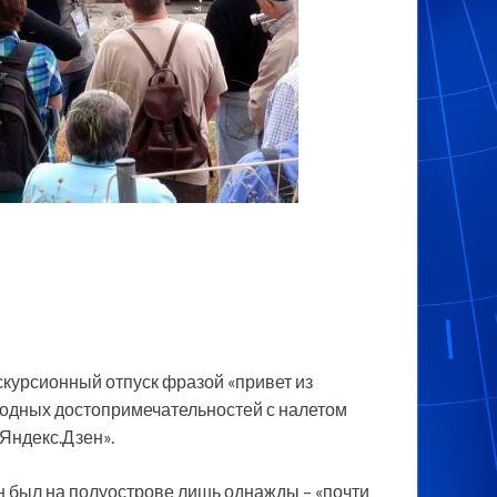
скурсионный отпуск фразой «привет из
родных достопримечательностей с налетом
Яндекс.Дзен».
н был на полуострове лишь однажды – «почти