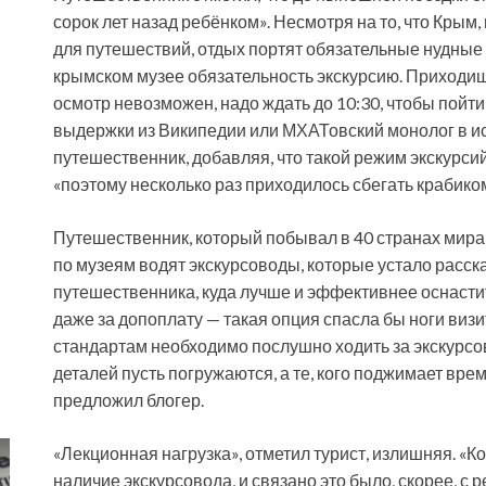
сорок лет назад ребёнком». Несмотря на то, что Крым
для путешествий, отдых портят обязательные нудные 
крымском музее обязательность экскурсию. Приходишь
осмотр невозможен, надо ждать до 10:30, чтобы пойт
выдержки из Википедии или МХАТовский монолог в и
путешественник, добавляя, что такой режим экскурси
«поэтому несколько раз приходилось сбегать крабико
Путешественник, который побывал в 40 странах мира, 
по музеям водят экскурсоводы, которые устало расс
путешественника, куда лучше и эффективнее оснастит
даже за допоплату — такая опция спасла бы ноги ви
стандартам необходимо послушно ходить за экскурсов
деталей пусть погружаются, а те, кого поджимает вре
предложил блогер.
«Лекционная нагрузка», отметил турист, излишняя. «К
наличие экскурсовода, и связано это было, скорее, с 