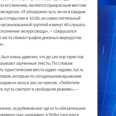
, по его мнению, является прекрасным местом
экскурсии. «Я обнаружил чуть ли не в каждом
 к открытию в 10:00, но самостоятельный
и организованной группой и минут 40 слушать
сполнении экскурсовода», — сокрушался
й часто сбивал график дневных маршрутов,
м».
был очень удивлен, что до сих пор туристов
казывают заученные тексты. По словам
ь туристические места аудио-гидами, пусть
зитеров, которым по сегодняшним крымским
одом из зала в зал, не присев. «Любители
мя, пусть смотрят в свободном режиме», —
онечно, за рубежом кое-где есть обязательное
режимностью: например, в Рейхстаге или в