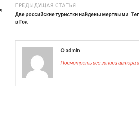
ПРЕДЫДУЩАЯ СТАТЬЯ
х
Две российские туристки найдены мертвыми
Те
в Гоа
О admin
Посмотреть все записи автора 