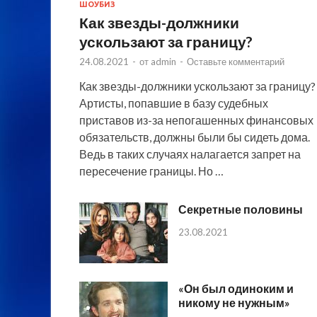
ШОУБИЗ
Как звезды-должники
ускользают за границу?
24.08.2021
-
от
admin
-
Оставьте комментарий
Как звезды-должники ускользают за границу?
Артисты, попавшие в базу судебных
приставов из-за непогашенных финансовых
обязательств, должны были бы сидеть дома.
Ведь в таких случаях налагается запрет на
пересечение границы. Но …
Секретные половины
23.08.2021
«Он был одиноким и
никому не нужным»