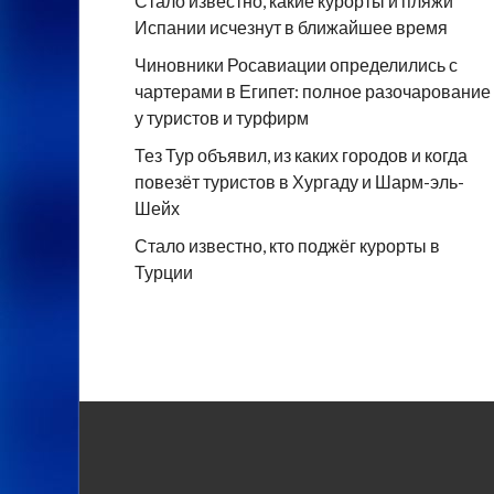
Стало известно, какие курорты и пляжи
Испании исчезнут в ближайшее время
Чиновники Росавиации определились с
чартерами в Египет: полное разочарование
у туристов и турфирм
Тез Тур объявил, из каких городов и когда
повезёт туристов в Хургаду и Шарм-эль-
Шейх
Стало известно, кто поджёг курорты в
Турции