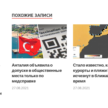
ПОХОЖИЕ ЗАПИСИ
Анталия объявила о
Стало известно, 
у
допуске в общественные
курорты и пляжи
места только по
исчезнут в ближ
медсправке
время
27.08.2021
27.08.2021
и