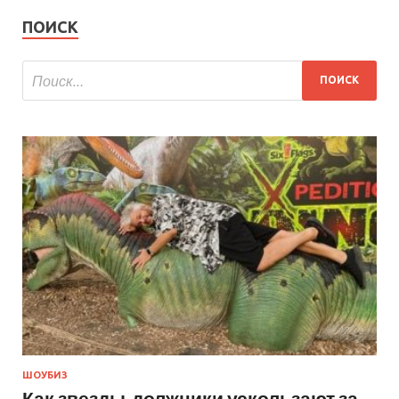
ПОИСК
ШОУБИЗ
Как звезды-должники ускользают за