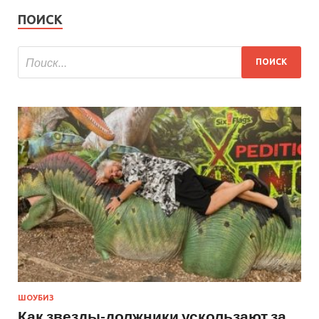
ПОИСК
ШОУБИЗ
Как звезды-должники ускользают за